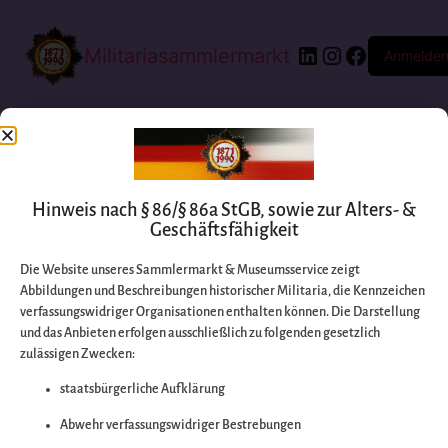
Militariasammlermarkt
Anmelde
Hinweis nach § 86/§ 86a StGB, sowie zur Alters- &
Geschäftsfähigkeit
Die Website unseres Sammlermarkt & Museumsservice zeigt
Abbildungen und Beschreibungen historischer Militaria, die Kennzeichen
Entschuldigen Sie
verfassungswidriger Organisationen enthalten können. Die Darstellung
und das Anbieten erfolgen ausschließlich zu folgenden gesetzlich
zulässigen Zwecken:
bitte die
staatsbürgerliche Aufklärung
Unannehmlichkeiten
Abwehr verfassungswidriger Bestrebungen