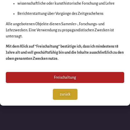
wissenschaftliche oder kunsthistorische Forschung und Lehre
Wir arbeiten an eine
Berichterstattung über Vorgänge des Zeitgeschehens
großartigen Sache 
Alle angebotenen Objekte dienen Sammler-, Forschungs- und
Lehrzwecken. Eine Verwendung zu propagandistischen Zwecken ist
untersagt.
schauen Sie bald
Mit dem Klick auf “Freischaltung” bestätige ich, dass ich mindestens 18
Jahre alt und voll geschäftsfähig bin und die Inhalte ausschließlich zu den
wieder vorbei!
oben genannten Zwecken nutze.
Freischaltung
zurück