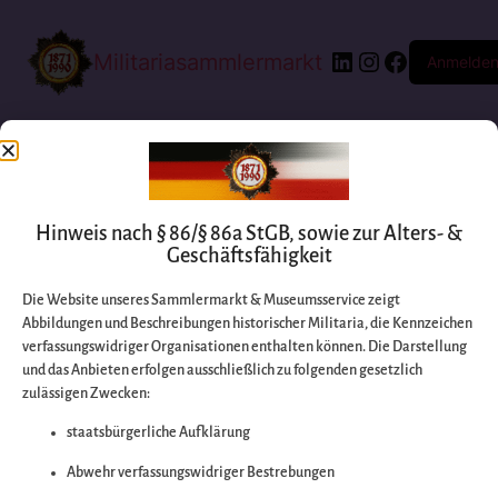
Militariasammlermarkt
Anmelde
Hinweis nach § 86/§ 86a StGB, sowie zur Alters- &
Geschäftsfähigkeit
Die Website unseres Sammlermarkt & Museumsservice zeigt
Abbildungen und Beschreibungen historischer Militaria, die Kennzeichen
Entschuldigen Sie
verfassungswidriger Organisationen enthalten können. Die Darstellung
und das Anbieten erfolgen ausschließlich zu folgenden gesetzlich
zulässigen Zwecken:
bitte die
staatsbürgerliche Aufklärung
Unannehmlichkeiten
Abwehr verfassungswidriger Bestrebungen