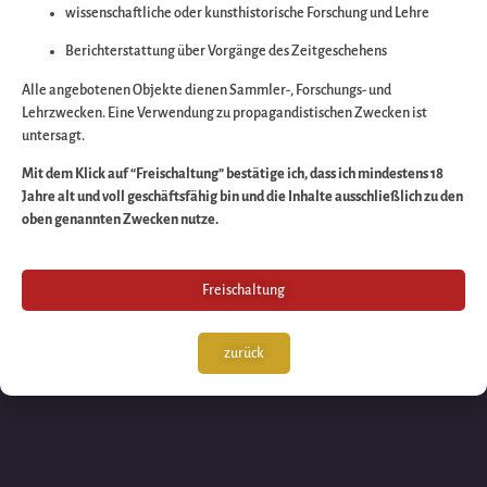
wissenschaftliche oder kunsthistorische Forschung und Lehre
Wir arbeiten an eine
Berichterstattung über Vorgänge des Zeitgeschehens
großartigen Sache 
Alle angebotenen Objekte dienen Sammler-, Forschungs- und
Lehrzwecken. Eine Verwendung zu propagandistischen Zwecken ist
untersagt.
schauen Sie bald
Mit dem Klick auf “Freischaltung” bestätige ich, dass ich mindestens 18
Jahre alt und voll geschäftsfähig bin und die Inhalte ausschließlich zu den
wieder vorbei!
oben genannten Zwecken nutze.
Freischaltung
zurück