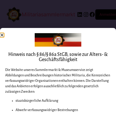
Militariasammlermarkt
Anmelde
Hinweis nach § 86/§ 86a StGB, sowie zur Alters- &
Geschäftsfähigkeit
Die Website unseres Sammlermarkt & Museumsservice zeigt
Abbildungen und Beschreibungen historischer Militaria, die Kennzeichen
Entschuldigen Sie
verfassungswidriger Organisationen enthalten können. Die Darstellung
und das Anbieten erfolgen ausschließlich zu folgenden gesetzlich
zulässigen Zwecken:
bitte die
staatsbürgerliche Aufklärung
Unannehmlichkeiten
Abwehr verfassungswidriger Bestrebungen