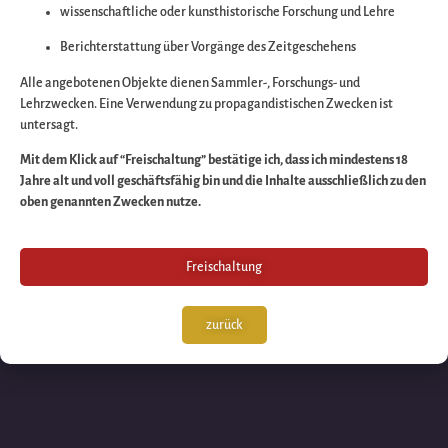
wissenschaftliche oder kunsthistorische Forschung und Lehre
Wir arbeiten an eine
Berichterstattung über Vorgänge des Zeitgeschehens
großartigen Sache 
Alle angebotenen Objekte dienen Sammler-, Forschungs- und
Lehrzwecken. Eine Verwendung zu propagandistischen Zwecken ist
untersagt.
schauen Sie bald
Mit dem Klick auf “Freischaltung” bestätige ich, dass ich mindestens 18
Jahre alt und voll geschäftsfähig bin und die Inhalte ausschließlich zu den
wieder vorbei!
oben genannten Zwecken nutze.
Freischaltung
zurück