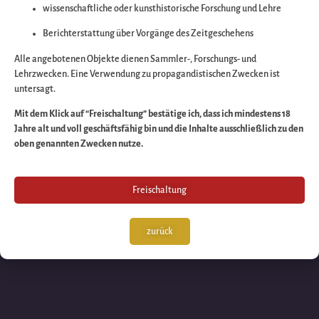
wissenschaftliche oder kunsthistorische Forschung und Lehre
Wir arbeiten an eine
Berichterstattung über Vorgänge des Zeitgeschehens
großartigen Sache 
Alle angebotenen Objekte dienen Sammler-, Forschungs- und
Lehrzwecken. Eine Verwendung zu propagandistischen Zwecken ist
untersagt.
schauen Sie bald
Mit dem Klick auf “Freischaltung” bestätige ich, dass ich mindestens 18
Jahre alt und voll geschäftsfähig bin und die Inhalte ausschließlich zu den
wieder vorbei!
oben genannten Zwecken nutze.
Freischaltung
zurück