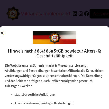
Militariasammlermarkt
Anmelde
Hinweis nach § 86/§ 86a StGB, sowie zur Alters- &
Geschäftsfähigkeit
Die Website unseres Sammlermarkt & Museumsservice zeigt
Abbildungen und Beschreibungen historischer Militaria, die Kennzeichen
Entschuldigen Sie
verfassungswidriger Organisationen enthalten können. Die Darstellung
und das Anbieten erfolgen ausschließlich zu folgenden gesetzlich
zulässigen Zwecken:
bitte die
staatsbürgerliche Aufklärung
Unannehmlichkeiten
Abwehr verfassungswidriger Bestrebungen