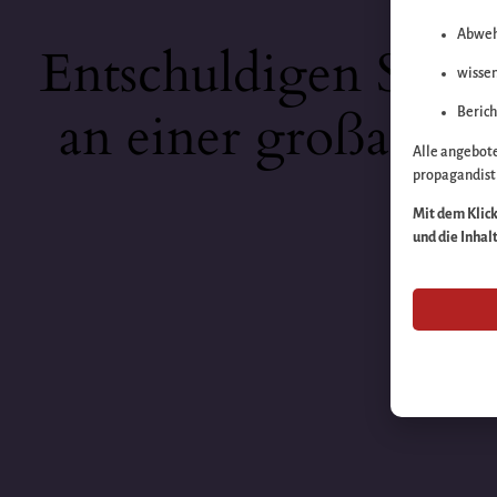
Abweh
Entschuldigen Sie b
wissen
an einer großartige
Berich
Alle angebot
propagandisti
Mit dem Klick 
und die Inhal