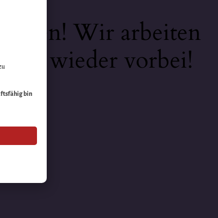
keiten! Wir arbeiten
 bald wieder vorbei!
zu
äftsfähig bin