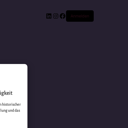
Anmelden
igkeit
 historischer
llung und das