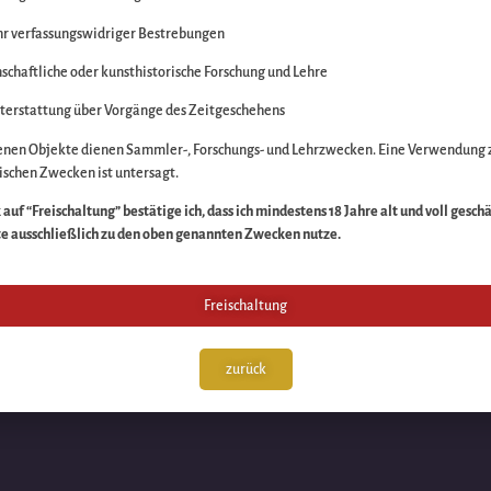
r verfassungswidriger Bestrebungen
itte die Unannehmlich
schaftliche oder kunsthistorische Forschung und Lehre
n Sache – schauen Sie
terstattung über Vorgänge des Zeitgeschehens
enen Objekte dienen Sammler-, Forschungs- und Lehrzwecken. Eine Verwendung 
schen Zwecken ist untersagt.
auf “Freischaltung” bestätige ich, dass ich mindestens 18 Jahre alt und voll gesch
te ausschließlich zu den oben genannten Zwecken nutze.
Freischaltung
zurück