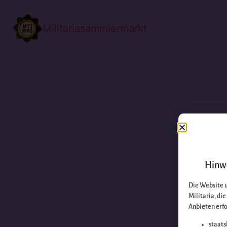
Militariasammlermarkt
Hinwe
Die Website 
Militaria, di
Anbieten erfo
staats