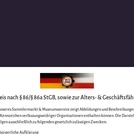
is nach § 86/§ 86a StGB, sowie zur Alters- & Geschäftsfäh
unseres Sammlermarkt & Museumsservice zeigt Abbildungen und Beschreibungen
e Kennzeichen verfassungswidriger Organisationen enthalten können. Die Darste
lgen ausschließlich zu folgenden gesetzlich zulässigen Zwecken:
bürgerliche Aufklärung