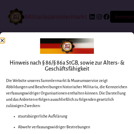
Militariasammlermarkt
Anmelde
Hinweis nach § 86/§ 86a StGB, sowie zur Alters- &
Geschäftsfähigkeit
Die Website unseres Sammlermarkt & Museumsservice zeigt
Abbildungen und Beschreibungen historischer Militaria, die Kennzeichen
Entschuldigen Sie
verfassungswidriger Organisationen enthalten können. Die Darstellung
und das Anbieten erfolgen ausschließlich zu folgenden gesetzlich
zulässigen Zwecken:
bitte die
staatsbürgerliche Aufklärung
Unannehmlichkeiten
Abwehr verfassungswidriger Bestrebungen