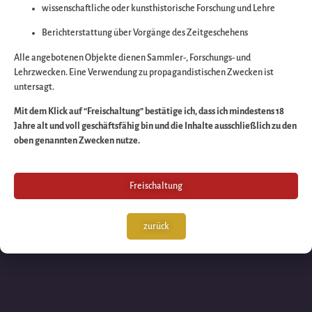
wissenschaftliche oder kunsthistorische Forschung und Lehre
Wir arbeiten an eine
Berichterstattung über Vorgänge des Zeitgeschehens
großartigen Sache 
Alle angebotenen Objekte dienen Sammler-, Forschungs- und
Lehrzwecken. Eine Verwendung zu propagandistischen Zwecken ist
untersagt.
schauen Sie bald
Mit dem Klick auf “Freischaltung” bestätige ich, dass ich mindestens 18
Jahre alt und voll geschäftsfähig bin und die Inhalte ausschließlich zu den
wieder vorbei!
oben genannten Zwecken nutze.
Freischaltung
zurück