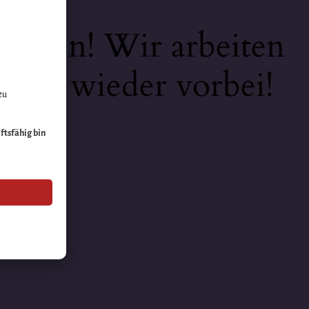
keiten! Wir arbeiten
 bald wieder vorbei!
zu
äftsfähig bin