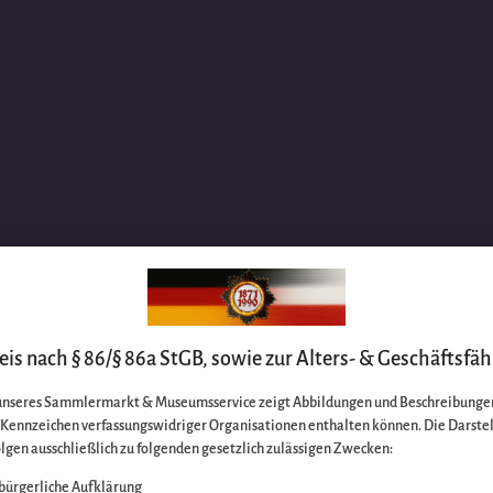
is nach § 86/§ 86a StGB, sowie zur Alters- & Geschäftsfäh
unseres Sammlermarkt & Museumsservice zeigt Abbildungen und Beschreibungen
e Kennzeichen verfassungswidriger Organisationen enthalten können. Die Darste
lgen ausschließlich zu folgenden gesetzlich zulässigen Zwecken:
bürgerliche Aufklärung