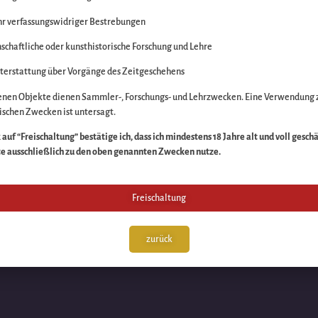
r verfassungswidriger Bestrebungen
itte die Unannehmlich
schaftliche oder kunsthistorische Forschung und Lehre
n Sache – schauen Sie
terstattung über Vorgänge des Zeitgeschehens
enen Objekte dienen Sammler-, Forschungs- und Lehrzwecken. Eine Verwendung 
schen Zwecken ist untersagt.
auf “Freischaltung” bestätige ich, dass ich mindestens 18 Jahre alt und voll gesch
te ausschließlich zu den oben genannten Zwecken nutze.
Freischaltung
zurück