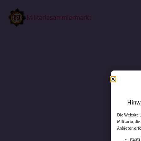
Militariasammlermarkt
Hinwe
Die Website 
Militaria, di
Anbieten erfo
staats