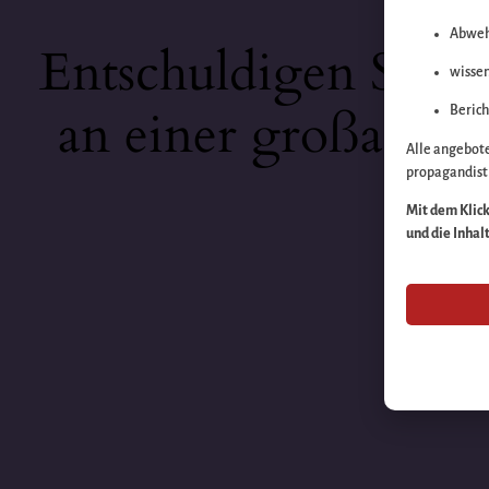
Abweh
Entschuldigen Sie b
wissen
an einer großartige
Berich
Alle angebot
propagandisti
Mit dem Klick 
und die Inhal