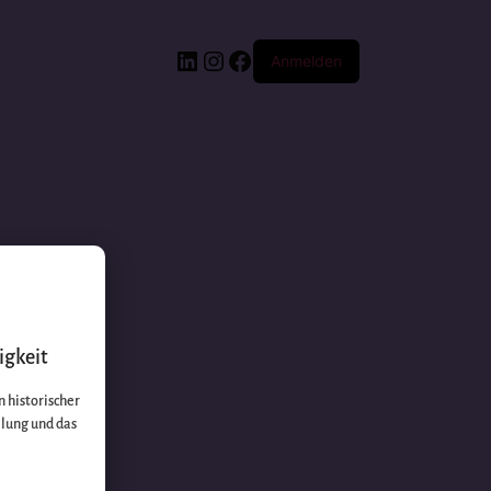
Anmelden
igkeit
 historischer
llung und das