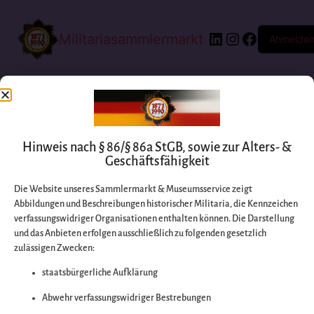
Militariasammlermarkt
Anmelde
Hinweis nach § 86/§ 86a StGB, sowie zur Alters- &
Geschäftsfähigkeit
Die Website unseres Sammlermarkt & Museumsservice zeigt
Abbildungen und Beschreibungen historischer Militaria, die Kennzeichen
Entschuldigen Sie
verfassungswidriger Organisationen enthalten können. Die Darstellung
und das Anbieten erfolgen ausschließlich zu folgenden gesetzlich
zulässigen Zwecken:
bitte die
staatsbürgerliche Aufklärung
Unannehmlichkeiten
Abwehr verfassungswidriger Bestrebungen