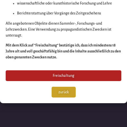
wissenschaftliche oder kunsthistorische Forschung und Lehre
Wir arbeiten an eine
Berichterstattung über Vorgänge des Zeitgeschehens
großartigen Sache 
Alle angebotenen Objekte dienen Sammler-, Forschungs- und
Lehrzwecken. Eine Verwendung zu propagandistischen Zwecken ist
untersagt.
schauen Sie bald
Mit dem Klick auf “Freischaltung” bestätige ich, dass ich mindestens 18
Jahre alt und voll geschäftsfähig bin und die Inhalte ausschließlich zu den
wieder vorbei!
oben genannten Zwecken nutze.
Freischaltung
zurück