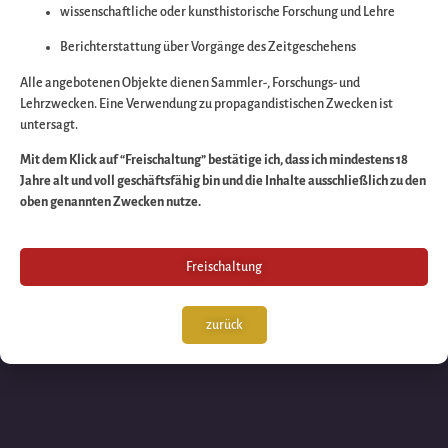
wissenschaftliche oder kunsthistorische Forschung und Lehre
Wir arbeiten an eine
Berichterstattung über Vorgänge des Zeitgeschehens
großartigen Sache 
Alle angebotenen Objekte dienen Sammler-, Forschungs- und
Lehrzwecken. Eine Verwendung zu propagandistischen Zwecken ist
untersagt.
schauen Sie bald
Mit dem Klick auf “Freischaltung” bestätige ich, dass ich mindestens 18
Jahre alt und voll geschäftsfähig bin und die Inhalte ausschließlich zu den
wieder vorbei!
oben genannten Zwecken nutze.
Freischaltung
zurück