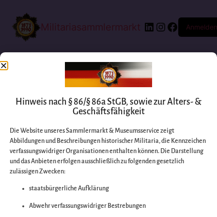
Militariasammlermarkt
Anmelde
Hinweis nach § 86/§ 86a StGB, sowie zur Alters- &
Geschäftsfähigkeit
Die Website unseres Sammlermarkt & Museumsservice zeigt
Abbildungen und Beschreibungen historischer Militaria, die Kennzeichen
Entschuldigen Sie
verfassungswidriger Organisationen enthalten können. Die Darstellung
und das Anbieten erfolgen ausschließlich zu folgenden gesetzlich
zulässigen Zwecken:
bitte die
staatsbürgerliche Aufklärung
Unannehmlichkeiten
Abwehr verfassungswidriger Bestrebungen