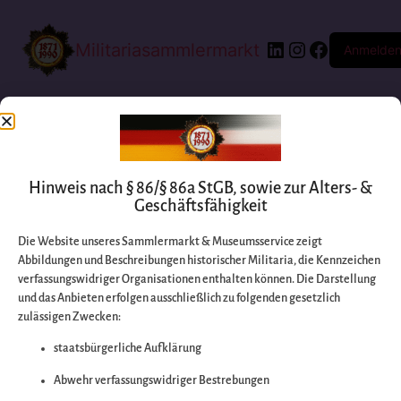
Militariasammlermarkt
Anmelde
Hinweis nach § 86/§ 86a StGB, sowie zur Alters- &
Geschäftsfähigkeit
Die Website unseres Sammlermarkt & Museumsservice zeigt
Abbildungen und Beschreibungen historischer Militaria, die Kennzeichen
Entschuldigen Sie
verfassungswidriger Organisationen enthalten können. Die Darstellung
und das Anbieten erfolgen ausschließlich zu folgenden gesetzlich
zulässigen Zwecken:
bitte die
staatsbürgerliche Aufklärung
Unannehmlichkeiten
Abwehr verfassungswidriger Bestrebungen