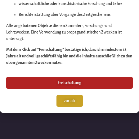
wissenschaftliche oder kunsthistorische Forschung und Lehre
Wir arbeiten an eine
Berichterstattung über Vorgänge des Zeitgeschehens
großartigen Sache 
Alle angebotenen Objekte dienen Sammler-, Forschungs- und
Lehrzwecken. Eine Verwendung zu propagandistischen Zwecken ist
untersagt.
schauen Sie bald
Mit dem Klick auf “Freischaltung” bestätige ich, dass ich mindestens 18
Jahre alt und voll geschäftsfähig bin und die Inhalte ausschließlich zu den
wieder vorbei!
oben genannten Zwecken nutze.
Freischaltung
zurück