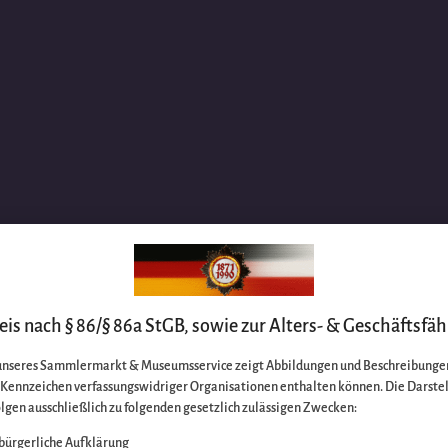
is nach § 86/§ 86a StGB, sowie zur Alters- & Geschäftsfäh
unseres Sammlermarkt & Museumsservice zeigt Abbildungen und Beschreibungen
e Kennzeichen verfassungswidriger Organisationen enthalten können. Die Darste
lgen ausschließlich zu folgenden gesetzlich zulässigen Zwecken:
bürgerliche Aufklärung