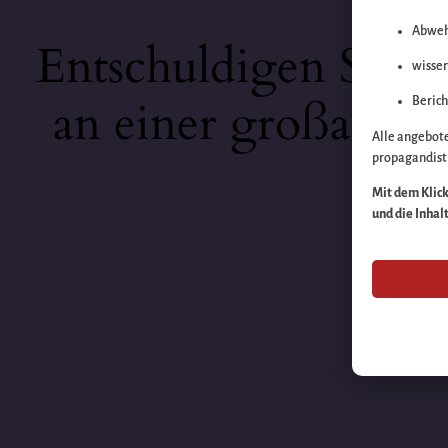
Abweh
Entschuldigen Sie b
wissen
an einer großartige
Berich
Alle angebot
propagandisti
Mit dem Klick 
und die Inhal