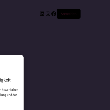
Anmelden
igkeit
 historischer
llung und das