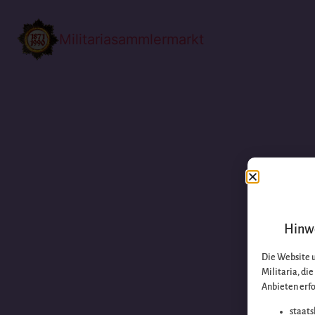
Militariasammlermarkt
Hinwe
Die Website 
Militaria, di
Anbieten erfo
staats