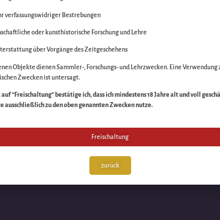
r verfassungswidriger Bestrebungen
itte die Unannehmlich
schaftliche oder kunsthistorische Forschung und Lehre
n Sache – schauen Sie
terstattung über Vorgänge des Zeitgeschehens
enen Objekte dienen Sammler-, Forschungs- und Lehrzwecken. Eine Verwendung 
schen Zwecken ist untersagt.
auf “Freischaltung” bestätige ich, dass ich mindestens 18 Jahre alt und voll gesch
te ausschließlich zu den oben genannten Zwecken nutze.
Freischaltung
zurück