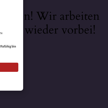
keiten! Wir arbeiten
 bald wieder vorbei!
zu
äftsfähig bin