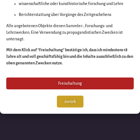
wissenschaftliche oder kunsthistorische Forschung und Lehre
Wir arbeiten an eine
Berichterstattung über Vorgänge des Zeitgeschehens
großartigen Sache 
Alle angebotenen Objekte dienen Sammler-, Forschungs- und
Lehrzwecken. Eine Verwendung zu propagandistischen Zwecken ist
untersagt.
schauen Sie bald
Mit dem Klick auf “Freischaltung” bestätige ich, dass ich mindestens 18
Jahre alt und voll geschäftsfähig bin und die Inhalte ausschließlich zu den
wieder vorbei!
oben genannten Zwecken nutze.
Freischaltung
zurück