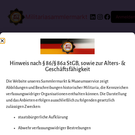
Militariasammlermarkt
Anmelde
Hinweis nach § 86/§ 86a StGB, sowie zur Alters- &
Geschäftsfähigkeit
Die Website unseres Sammlermarkt & Museumsservice zeigt
Abbildungen und Beschreibungen historischer Militaria, die Kennzeichen
Entschuldigen Sie
verfassungswidriger Organisationen enthalten können. Die Darstellung
und das Anbieten erfolgen ausschließlich zu folgenden gesetzlich
zulässigen Zwecken:
bitte die
staatsbürgerliche Aufklärung
Unannehmlichkeiten
Abwehr verfassungswidriger Bestrebungen