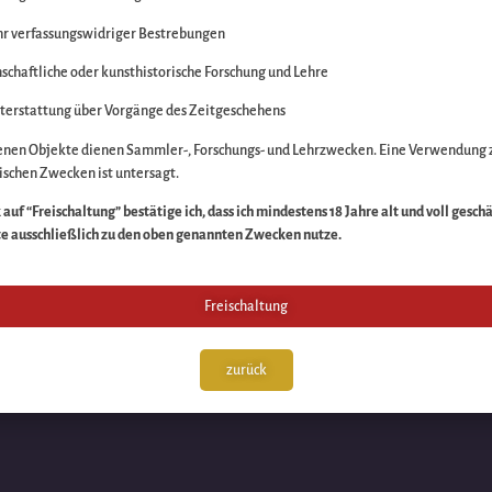
r verfassungswidriger Bestrebungen
itte die Unannehmlich
schaftliche oder kunsthistorische Forschung und Lehre
n Sache – schauen Sie
terstattung über Vorgänge des Zeitgeschehens
enen Objekte dienen Sammler-, Forschungs- und Lehrzwecken. Eine Verwendung 
schen Zwecken ist untersagt.
auf “Freischaltung” bestätige ich, dass ich mindestens 18 Jahre alt und voll gesch
te ausschließlich zu den oben genannten Zwecken nutze.
Freischaltung
zurück