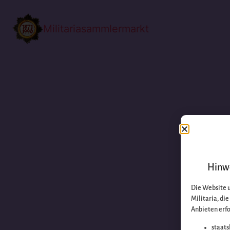
Militariasammlermarkt
Hinwe
Die Website 
Militaria, di
Anbieten erfo
staats