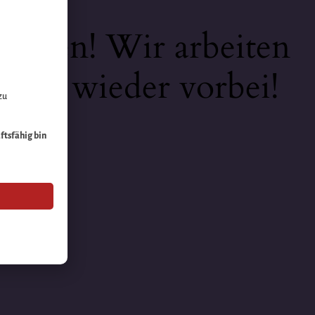
keiten! Wir arbeiten
 bald wieder vorbei!
zu
äftsfähig bin