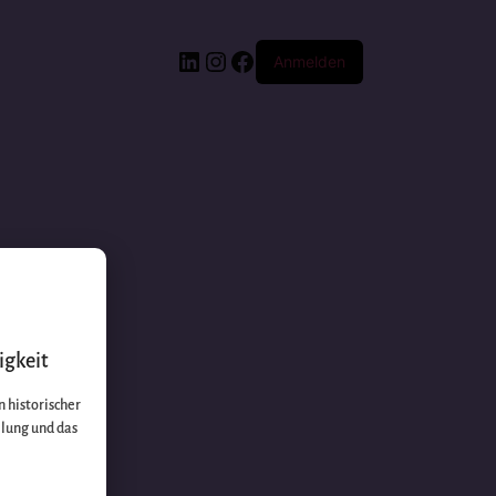
Anmelden
igkeit
 historischer
llung und das