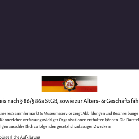
is nach § 86/§ 86a StGB, sowie zur Alters- & Geschäftsfäh
unseres Sammlermarkt & Museumsservice zeigt Abbildungen und Beschreibungen
e Kennzeichen verfassungswidriger Organisationen enthalten können. Die Darste
lgen ausschließlich zu folgenden gesetzlich zulässigen Zwecken:
bürgerliche Aufklärung