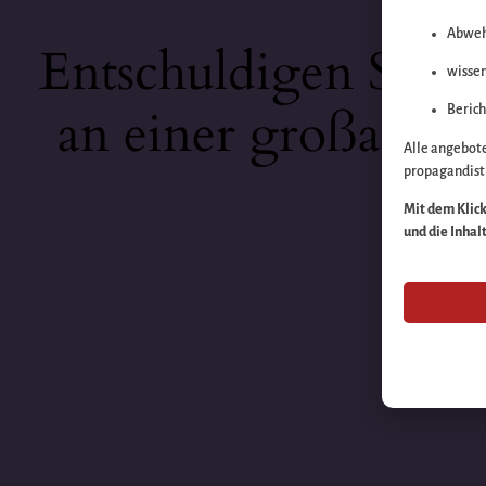
Abweh
Entschuldigen Sie b
wissen
an einer großartige
Berich
Alle angebot
propagandisti
Mit dem Klick 
und die Inhal