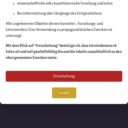
wissenschaftliche oder kunsthistorische Forschung und Lehre
Wir arbeiten an eine
Berichterstattung über Vorgänge des Zeitgeschehens
großartigen Sache 
Alle angebotenen Objekte dienen Sammler-, Forschungs- und
Lehrzwecken. Eine Verwendung zu propagandistischen Zwecken ist
untersagt.
schauen Sie bald
Mit dem Klick auf “Freischaltung” bestätige ich, dass ich mindestens 18
Jahre alt und voll geschäftsfähig bin und die Inhalte ausschließlich zu den
wieder vorbei!
oben genannten Zwecken nutze.
Freischaltung
zurück