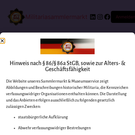
Militariasammlermarkt
Anmelde
Hinweis nach § 86/§ 86a StGB, sowie zur Alters- &
Geschäftsfähigkeit
Die Website unseres Sammlermarkt & Museumsservice zeigt
Abbildungen und Beschreibungen historischer Militaria, die Kennzeichen
Entschuldigen Sie
verfassungswidriger Organisationen enthalten können. Die Darstellung
und das Anbieten erfolgen ausschließlich zu folgenden gesetzlich
zulässigen Zwecken:
bitte die
staatsbürgerliche Aufklärung
Unannehmlichkeiten
Abwehr verfassungswidriger Bestrebungen