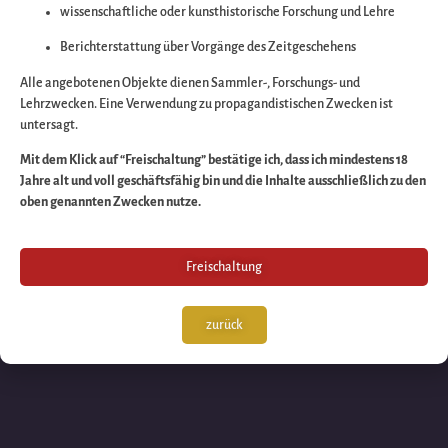
wissenschaftliche oder kunsthistorische Forschung und Lehre
Wir arbeiten an eine
Berichterstattung über Vorgänge des Zeitgeschehens
großartigen Sache 
Alle angebotenen Objekte dienen Sammler-, Forschungs- und
Lehrzwecken. Eine Verwendung zu propagandistischen Zwecken ist
untersagt.
schauen Sie bald
Mit dem Klick auf “Freischaltung” bestätige ich, dass ich mindestens 18
Jahre alt und voll geschäftsfähig bin und die Inhalte ausschließlich zu den
wieder vorbei!
oben genannten Zwecken nutze.
Freischaltung
zurück