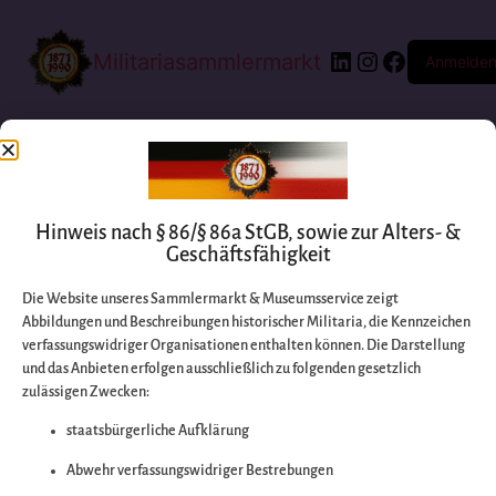
Militariasammlermarkt
Anmelde
Hinweis nach § 86/§ 86a StGB, sowie zur Alters- &
Geschäftsfähigkeit
Die Website unseres Sammlermarkt & Museumsservice zeigt
Abbildungen und Beschreibungen historischer Militaria, die Kennzeichen
Entschuldigen Sie
verfassungswidriger Organisationen enthalten können. Die Darstellung
und das Anbieten erfolgen ausschließlich zu folgenden gesetzlich
zulässigen Zwecken:
bitte die
staatsbürgerliche Aufklärung
Unannehmlichkeiten
Abwehr verfassungswidriger Bestrebungen