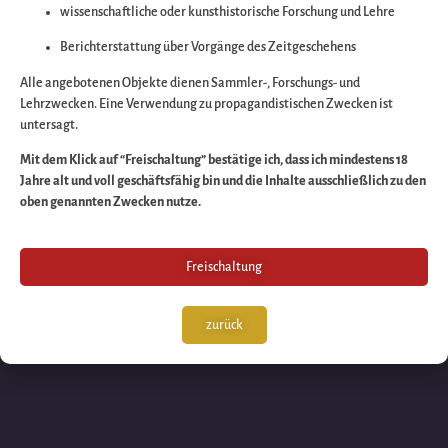
wissenschaftliche oder kunsthistorische Forschung und Lehre
Wir arbeiten an eine
Berichterstattung über Vorgänge des Zeitgeschehens
großartigen Sache 
Alle angebotenen Objekte dienen Sammler-, Forschungs- und
Lehrzwecken. Eine Verwendung zu propagandistischen Zwecken ist
untersagt.
schauen Sie bald
Mit dem Klick auf “Freischaltung” bestätige ich, dass ich mindestens 18
Jahre alt und voll geschäftsfähig bin und die Inhalte ausschließlich zu den
wieder vorbei!
oben genannten Zwecken nutze.
Freischaltung
zurück