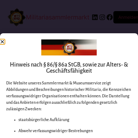
Militariasammlermarkt
Anmelde
Hinweis nach § 86/§ 86a StGB, sowie zur Alters- &
Geschäftsfähigkeit
Die Website unseres Sammlermarkt & Museumsservice zeigt
Abbildungen und Beschreibungen historischer Militaria, die Kennzeichen
Entschuldigen Sie
verfassungswidriger Organisationen enthalten können. Die Darstellung
und das Anbieten erfolgen ausschließlich zu folgenden gesetzlich
zulässigen Zwecken:
bitte die
staatsbürgerliche Aufklärung
Unannehmlichkeiten
Abwehr verfassungswidriger Bestrebungen