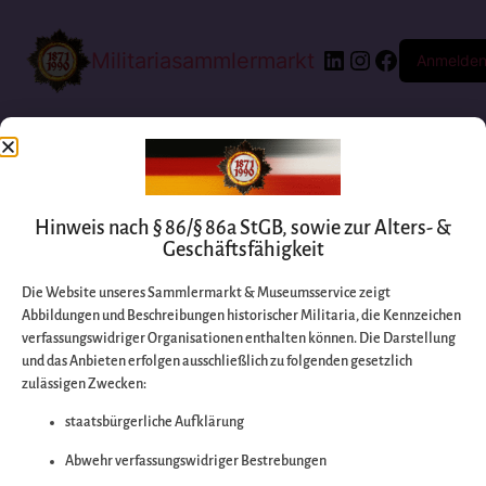
Militariasammlermarkt
Anmelde
Hinweis nach § 86/§ 86a StGB, sowie zur Alters- &
Geschäftsfähigkeit
Die Website unseres Sammlermarkt & Museumsservice zeigt
Abbildungen und Beschreibungen historischer Militaria, die Kennzeichen
Entschuldigen Sie
verfassungswidriger Organisationen enthalten können. Die Darstellung
und das Anbieten erfolgen ausschließlich zu folgenden gesetzlich
zulässigen Zwecken:
bitte die
staatsbürgerliche Aufklärung
Unannehmlichkeiten
Abwehr verfassungswidriger Bestrebungen