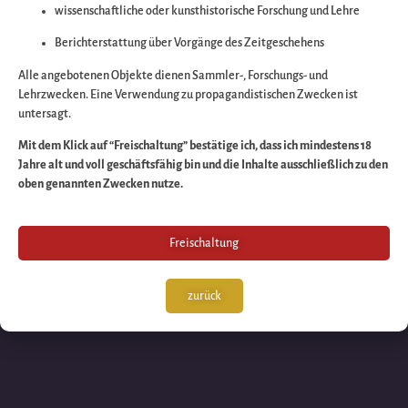
wissenschaftliche oder kunsthistorische Forschung und Lehre
Wir arbeiten an eine
Berichterstattung über Vorgänge des Zeitgeschehens
großartigen Sache 
Alle angebotenen Objekte dienen Sammler-, Forschungs- und
Lehrzwecken. Eine Verwendung zu propagandistischen Zwecken ist
untersagt.
schauen Sie bald
Mit dem Klick auf “Freischaltung” bestätige ich, dass ich mindestens 18
Jahre alt und voll geschäftsfähig bin und die Inhalte ausschließlich zu den
wieder vorbei!
oben genannten Zwecken nutze.
Freischaltung
zurück