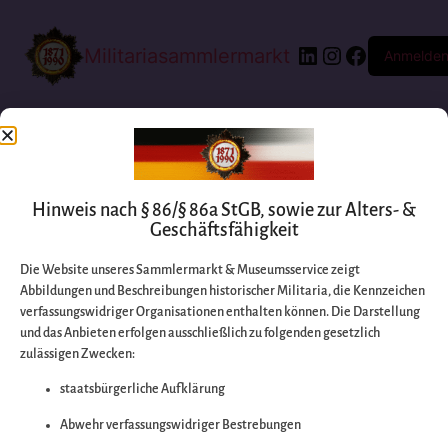
Militariasammlermarkt
Anmelde
Hinweis nach § 86/§ 86a StGB, sowie zur Alters- &
Geschäftsfähigkeit
Die Website unseres Sammlermarkt & Museumsservice zeigt
Abbildungen und Beschreibungen historischer Militaria, die Kennzeichen
Entschuldigen Sie
verfassungswidriger Organisationen enthalten können. Die Darstellung
und das Anbieten erfolgen ausschließlich zu folgenden gesetzlich
zulässigen Zwecken:
bitte die
staatsbürgerliche Aufklärung
Unannehmlichkeiten
Abwehr verfassungswidriger Bestrebungen