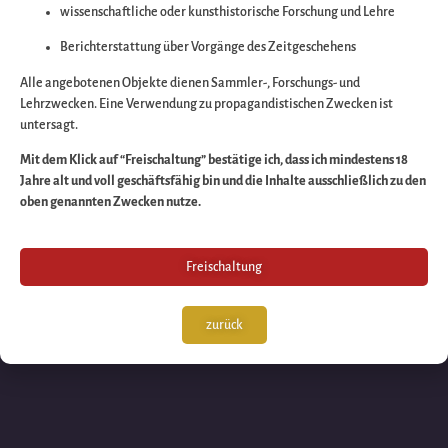
wissenschaftliche oder kunsthistorische Forschung und Lehre
Wir arbeiten an eine
Berichterstattung über Vorgänge des Zeitgeschehens
großartigen Sache 
Alle angebotenen Objekte dienen Sammler-, Forschungs- und
Lehrzwecken. Eine Verwendung zu propagandistischen Zwecken ist
untersagt.
schauen Sie bald
Mit dem Klick auf “Freischaltung” bestätige ich, dass ich mindestens 18
Jahre alt und voll geschäftsfähig bin und die Inhalte ausschließlich zu den
wieder vorbei!
oben genannten Zwecken nutze.
Freischaltung
zurück