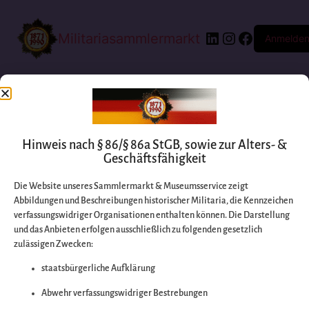
Militariasammlermarkt
Anmelde
Hinweis nach § 86/§ 86a StGB, sowie zur Alters- &
Geschäftsfähigkeit
Die Website unseres Sammlermarkt & Museumsservice zeigt
Abbildungen und Beschreibungen historischer Militaria, die Kennzeichen
Entschuldigen Sie
verfassungswidriger Organisationen enthalten können. Die Darstellung
und das Anbieten erfolgen ausschließlich zu folgenden gesetzlich
zulässigen Zwecken:
bitte die
staatsbürgerliche Aufklärung
Unannehmlichkeiten
Abwehr verfassungswidriger Bestrebungen