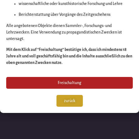
wissenschaftliche oder kunsthistorische Forschung und Lehre
Wir arbeiten an eine
Berichterstattung über Vorgänge des Zeitgeschehens
großartigen Sache 
Alle angebotenen Objekte dienen Sammler-, Forschungs- und
Lehrzwecken. Eine Verwendung zu propagandistischen Zwecken ist
untersagt.
schauen Sie bald
Mit dem Klick auf “Freischaltung” bestätige ich, dass ich mindestens 18
Jahre alt und voll geschäftsfähig bin und die Inhalte ausschließlich zu den
wieder vorbei!
oben genannten Zwecken nutze.
Freischaltung
zurück