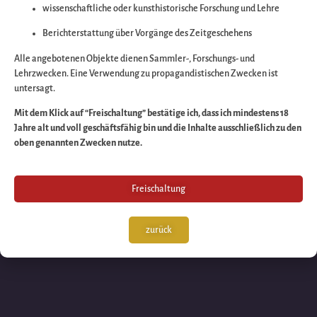
wissenschaftliche oder kunsthistorische Forschung und Lehre
Wir arbeiten an eine
Berichterstattung über Vorgänge des Zeitgeschehens
großartigen Sache 
Alle angebotenen Objekte dienen Sammler-, Forschungs- und
Lehrzwecken. Eine Verwendung zu propagandistischen Zwecken ist
untersagt.
schauen Sie bald
Mit dem Klick auf “Freischaltung” bestätige ich, dass ich mindestens 18
Jahre alt und voll geschäftsfähig bin und die Inhalte ausschließlich zu den
wieder vorbei!
oben genannten Zwecken nutze.
Freischaltung
zurück