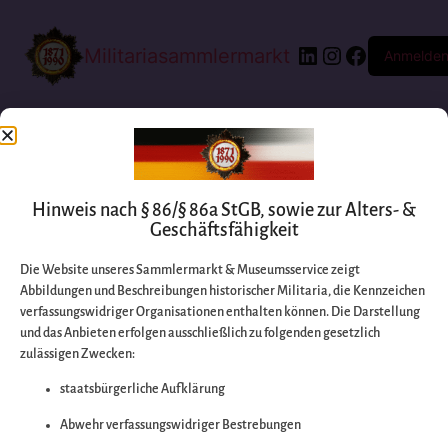
Militariasammlermarkt
Anmelde
Hinweis nach § 86/§ 86a StGB, sowie zur Alters- &
Geschäftsfähigkeit
Die Website unseres Sammlermarkt & Museumsservice zeigt
Abbildungen und Beschreibungen historischer Militaria, die Kennzeichen
Entschuldigen Sie
verfassungswidriger Organisationen enthalten können. Die Darstellung
und das Anbieten erfolgen ausschließlich zu folgenden gesetzlich
zulässigen Zwecken:
bitte die
staatsbürgerliche Aufklärung
Unannehmlichkeiten
Abwehr verfassungswidriger Bestrebungen