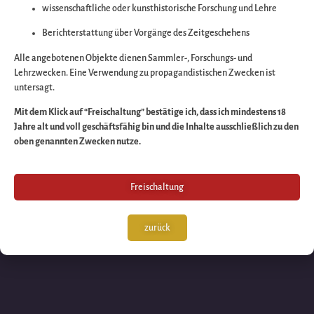
wissenschaftliche oder kunsthistorische Forschung und Lehre
Wir arbeiten an eine
Berichterstattung über Vorgänge des Zeitgeschehens
großartigen Sache 
Alle angebotenen Objekte dienen Sammler-, Forschungs- und
Lehrzwecken. Eine Verwendung zu propagandistischen Zwecken ist
untersagt.
schauen Sie bald
Mit dem Klick auf “Freischaltung” bestätige ich, dass ich mindestens 18
Jahre alt und voll geschäftsfähig bin und die Inhalte ausschließlich zu den
wieder vorbei!
oben genannten Zwecken nutze.
Freischaltung
zurück