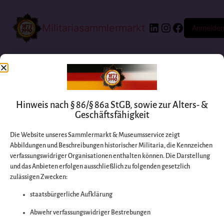
Militariasammlermarkt
Anmelde
Hinweis nach § 86/§ 86a StGB, sowie zur Alters- &
Geschäftsfähigkeit
Die Website unseres Sammlermarkt & Museumsservice zeigt
Abbildungen und Beschreibungen historischer Militaria, die Kennzeichen
Entschuldigen Sie
verfassungswidriger Organisationen enthalten können. Die Darstellung
und das Anbieten erfolgen ausschließlich zu folgenden gesetzlich
zulässigen Zwecken:
bitte die
staatsbürgerliche Aufklärung
Unannehmlichkeiten
Abwehr verfassungswidriger Bestrebungen