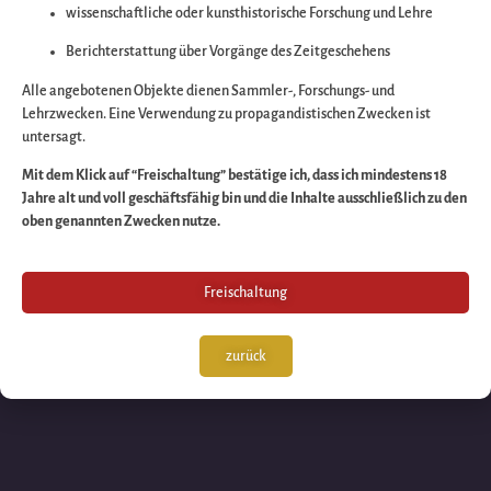
wissenschaftliche oder kunsthistorische Forschung und Lehre
Wir arbeiten an eine
Berichterstattung über Vorgänge des Zeitgeschehens
großartigen Sache 
Alle angebotenen Objekte dienen Sammler-, Forschungs- und
Lehrzwecken. Eine Verwendung zu propagandistischen Zwecken ist
untersagt.
schauen Sie bald
Mit dem Klick auf “Freischaltung” bestätige ich, dass ich mindestens 18
Jahre alt und voll geschäftsfähig bin und die Inhalte ausschließlich zu den
wieder vorbei!
oben genannten Zwecken nutze.
Freischaltung
zurück