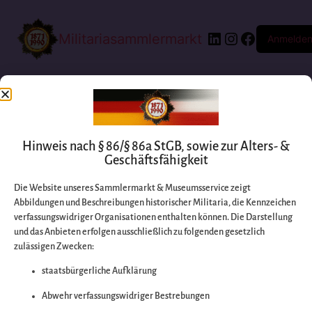
Militariasammlermarkt
Anmelde
Hinweis nach § 86/§ 86a StGB, sowie zur Alters- &
Geschäftsfähigkeit
Die Website unseres Sammlermarkt & Museumsservice zeigt
Abbildungen und Beschreibungen historischer Militaria, die Kennzeichen
Entschuldigen Sie
verfassungswidriger Organisationen enthalten können. Die Darstellung
und das Anbieten erfolgen ausschließlich zu folgenden gesetzlich
zulässigen Zwecken:
bitte die
staatsbürgerliche Aufklärung
Unannehmlichkeiten
Abwehr verfassungswidriger Bestrebungen