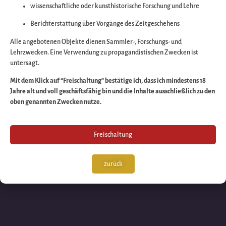
wissenschaftliche oder kunsthistorische Forschung und Lehre
Wir arbeiten an eine
Berichterstattung über Vorgänge des Zeitgeschehens
großartigen Sache 
Alle angebotenen Objekte dienen Sammler-, Forschungs- und
Lehrzwecken. Eine Verwendung zu propagandistischen Zwecken ist
untersagt.
schauen Sie bald
Mit dem Klick auf “Freischaltung” bestätige ich, dass ich mindestens 18
Jahre alt und voll geschäftsfähig bin und die Inhalte ausschließlich zu den
wieder vorbei!
oben genannten Zwecken nutze.
Freischaltung
zurück