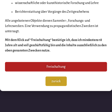
wissenschaftliche oder kunsthistorische Forschung und Lehre
Wir arbeiten an eine
Berichterstattung über Vorgänge des Zeitgeschehens
großartigen Sache 
Alle angebotenen Objekte dienen Sammler-, Forschungs- und
Lehrzwecken. Eine Verwendung zu propagandistischen Zwecken ist
untersagt.
schauen Sie bald
Mit dem Klick auf “Freischaltung” bestätige ich, dass ich mindestens 18
Jahre alt und voll geschäftsfähig bin und die Inhalte ausschließlich zu den
wieder vorbei!
oben genannten Zwecken nutze.
Freischaltung
zurück