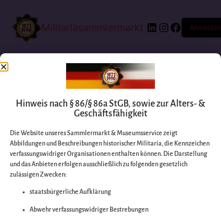
Militariasammlermarkt
Anmelde
Hinweis nach § 86/§ 86a StGB, sowie zur Alters- &
Geschäftsfähigkeit
Die Website unseres Sammlermarkt & Museumsservice zeigt
Abbildungen und Beschreibungen historischer Militaria, die Kennzeichen
Entschuldigen Sie
verfassungswidriger Organisationen enthalten können. Die Darstellung
und das Anbieten erfolgen ausschließlich zu folgenden gesetzlich
zulässigen Zwecken:
bitte die
staatsbürgerliche Aufklärung
Unannehmlichkeiten
Abwehr verfassungswidriger Bestrebungen