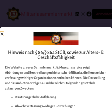
Militariasammlermarkt
Anmelde
Hinweis nach § 86/§ 86a StGB, sowie zur Alters- &
Geschäftsfähigkeit
Die Website unseres Sammlermarkt & Museumsservice zeigt
Abbildungen und Beschreibungen historischer Militaria, die Kennzeichen
Entschuldigen Sie
verfassungswidriger Organisationen enthalten können. Die Darstellung
und das Anbieten erfolgen ausschließlich zu folgenden gesetzlich
zulässigen Zwecken:
bitte die
staatsbürgerliche Aufklärung
Unannehmlichkeiten
Abwehr verfassungswidriger Bestrebungen