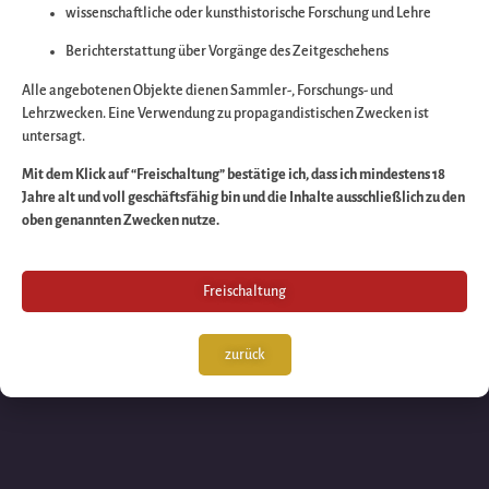
wissenschaftliche oder kunsthistorische Forschung und Lehre
Wir arbeiten an eine
Berichterstattung über Vorgänge des Zeitgeschehens
großartigen Sache 
Alle angebotenen Objekte dienen Sammler-, Forschungs- und
Lehrzwecken. Eine Verwendung zu propagandistischen Zwecken ist
untersagt.
schauen Sie bald
Mit dem Klick auf “Freischaltung” bestätige ich, dass ich mindestens 18
Jahre alt und voll geschäftsfähig bin und die Inhalte ausschließlich zu den
wieder vorbei!
oben genannten Zwecken nutze.
Freischaltung
zurück