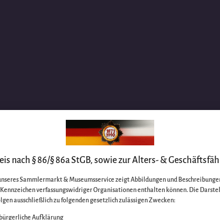
is nach § 86/§ 86a StGB, sowie zur Alters- & Geschäftsfäh
unseres Sammlermarkt & Museumsservice zeigt Abbildungen und Beschreibungen
e Kennzeichen verfassungswidriger Organisationen enthalten können. Die Darste
lgen ausschließlich zu folgenden gesetzlich zulässigen Zwecken:
bürgerliche Aufklärung