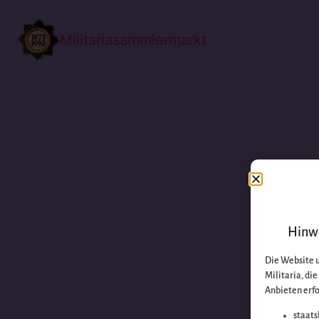
Militariasammlermarkt
Hinwe
Die Website 
Militaria, di
Anbieten erfo
staats