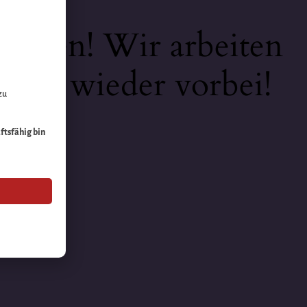
keiten! Wir arbeiten
 bald wieder vorbei!
zu
äftsfähig bin