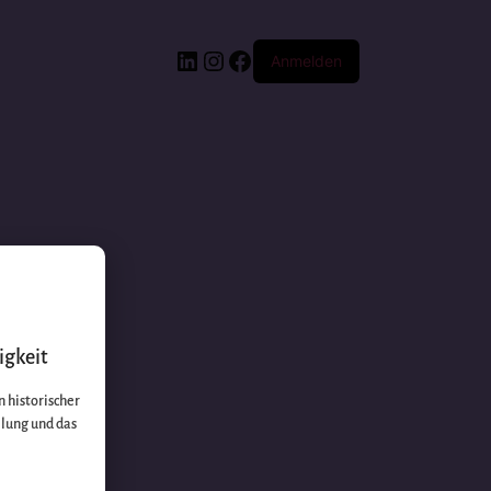
Anmelden
igkeit
 historischer
llung und das