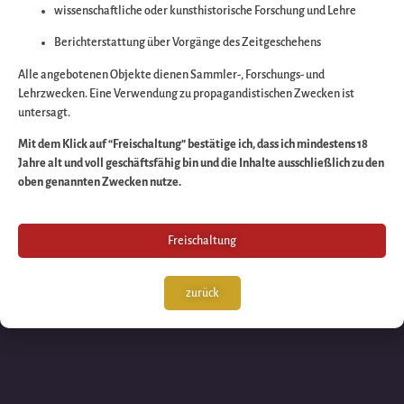
wissenschaftliche oder kunsthistorische Forschung und Lehre
Wir arbeiten an eine
Berichterstattung über Vorgänge des Zeitgeschehens
großartigen Sache 
Alle angebotenen Objekte dienen Sammler-, Forschungs- und
Lehrzwecken. Eine Verwendung zu propagandistischen Zwecken ist
untersagt.
schauen Sie bald
Mit dem Klick auf “Freischaltung” bestätige ich, dass ich mindestens 18
Jahre alt und voll geschäftsfähig bin und die Inhalte ausschließlich zu den
wieder vorbei!
oben genannten Zwecken nutze.
Freischaltung
zurück