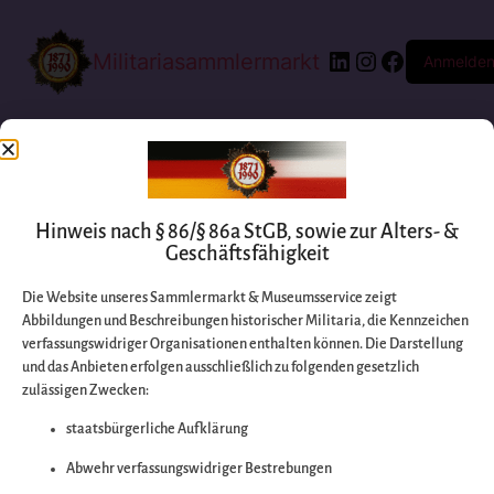
Militariasammlermarkt
Anmelde
Hinweis nach § 86/§ 86a StGB, sowie zur Alters- &
Geschäftsfähigkeit
Die Website unseres Sammlermarkt & Museumsservice zeigt
Abbildungen und Beschreibungen historischer Militaria, die Kennzeichen
Entschuldigen Sie
verfassungswidriger Organisationen enthalten können. Die Darstellung
und das Anbieten erfolgen ausschließlich zu folgenden gesetzlich
zulässigen Zwecken:
bitte die
staatsbürgerliche Aufklärung
Unannehmlichkeiten
Abwehr verfassungswidriger Bestrebungen