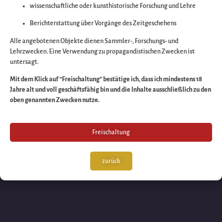
wissenschaftliche oder kunsthistorische Forschung und Lehre
Wir arbeiten an eine
Berichterstattung über Vorgänge des Zeitgeschehens
großartigen Sache 
Alle angebotenen Objekte dienen Sammler-, Forschungs- und
Lehrzwecken. Eine Verwendung zu propagandistischen Zwecken ist
untersagt.
schauen Sie bald
Mit dem Klick auf “Freischaltung” bestätige ich, dass ich mindestens 18
Jahre alt und voll geschäftsfähig bin und die Inhalte ausschließlich zu den
wieder vorbei!
oben genannten Zwecken nutze.
Freischaltung
zurück