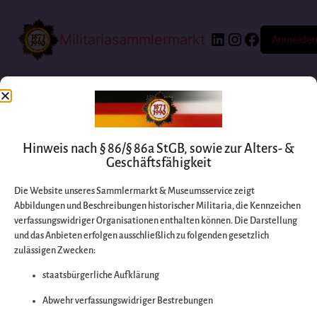
Militariasammlermarkt
Anmelde
Hinweis nach § 86/§ 86a StGB, sowie zur Alters- &
Geschäftsfähigkeit
Die Website unseres Sammlermarkt & Museumsservice zeigt
Abbildungen und Beschreibungen historischer Militaria, die Kennzeichen
Entschuldigen Sie
verfassungswidriger Organisationen enthalten können. Die Darstellung
und das Anbieten erfolgen ausschließlich zu folgenden gesetzlich
zulässigen Zwecken:
bitte die
staatsbürgerliche Aufklärung
Unannehmlichkeiten
Abwehr verfassungswidriger Bestrebungen