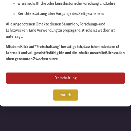
wissenschaftliche oder kunsthistorische Forschung und Lehre
Wir arbeiten an eine
Berichterstattung über Vorgänge des Zeitgeschehens
großartigen Sache 
Alle angebotenen Objekte dienen Sammler-, Forschungs- und
Lehrzwecken. Eine Verwendung zu propagandistischen Zwecken ist
untersagt.
schauen Sie bald
Mit dem Klick auf “Freischaltung” bestätige ich, dass ich mindestens 18
Jahre alt und voll geschäftsfähig bin und die Inhalte ausschließlich zu den
wieder vorbei!
oben genannten Zwecken nutze.
Freischaltung
zurück