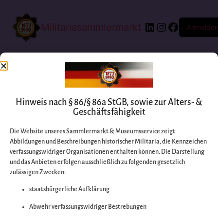
Militariasammlermarkt
Anmelde
Hinweis nach § 86/§ 86a StGB, sowie zur Alters- &
Geschäftsfähigkeit
Die Website unseres Sammlermarkt & Museumsservice zeigt
Abbildungen und Beschreibungen historischer Militaria, die Kennzeichen
Entschuldigen Sie
verfassungswidriger Organisationen enthalten können. Die Darstellung
und das Anbieten erfolgen ausschließlich zu folgenden gesetzlich
zulässigen Zwecken:
bitte die
staatsbürgerliche Aufklärung
Unannehmlichkeiten
Abwehr verfassungswidriger Bestrebungen