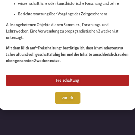
wissenschaftliche oder kunsthistorische Forschung und Lehre
Wir arbeiten an eine
Berichterstattung über Vorgänge des Zeitgeschehens
großartigen Sache 
Alle angebotenen Objekte dienen Sammler-, Forschungs- und
Lehrzwecken. Eine Verwendung zu propagandistischen Zwecken ist
untersagt.
schauen Sie bald
Mit dem Klick auf “Freischaltung” bestätige ich, dass ich mindestens 18
Jahre alt und voll geschäftsfähig bin und die Inhalte ausschließlich zu den
wieder vorbei!
oben genannten Zwecken nutze.
Freischaltung
zurück