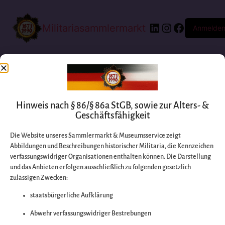
Militariasammlermarkt
Anmelde
Hinweis nach § 86/§ 86a StGB, sowie zur Alters- &
Geschäftsfähigkeit
Die Website unseres Sammlermarkt & Museumsservice zeigt
Abbildungen und Beschreibungen historischer Militaria, die Kennzeichen
Entschuldigen Sie
verfassungswidriger Organisationen enthalten können. Die Darstellung
und das Anbieten erfolgen ausschließlich zu folgenden gesetzlich
zulässigen Zwecken:
bitte die
staatsbürgerliche Aufklärung
Unannehmlichkeiten
Abwehr verfassungswidriger Bestrebungen