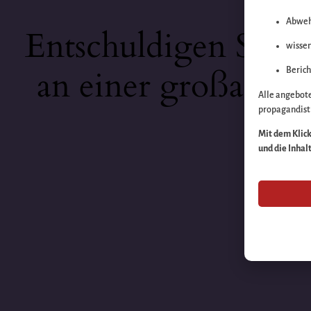
Abweh
Entschuldigen Sie b
wissen
an einer großartige
Berich
Alle angebot
propagandisti
Mit dem Klick 
und die Inhal