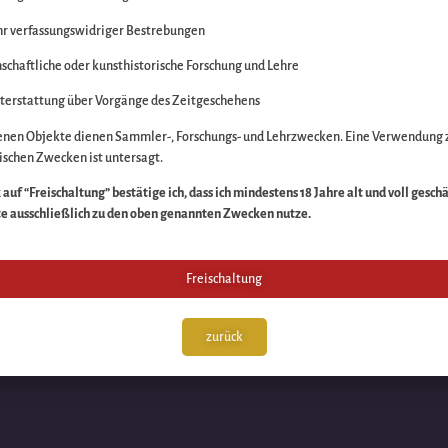
r verfassungswidriger Bestrebungen
itte die Unannehmlich
schaftliche oder kunsthistorische Forschung und Lehre
n Sache – schauen Sie
terstattung über Vorgänge des Zeitgeschehens
enen Objekte dienen Sammler-, Forschungs- und Lehrzwecken. Eine Verwendung 
schen Zwecken ist untersagt.
auf “Freischaltung” bestätige ich, dass ich mindestens 18 Jahre alt und voll gesch
te ausschließlich zu den oben genannten Zwecken nutze.
Freischaltung
zurück