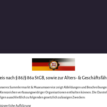
is nach § 86/§ 86a StGB, sowie zur Alters- & Geschäftsfäh
unseres Sammlermarkt & Museumsservice zeigt Abbildungen und Beschreibungen
e Kennzeichen verfassungswidriger Organisationen enthalten können. Die Darste
lgen ausschließlich zu folgenden gesetzlich zulässigen Zwecken:
bürgerliche Aufklärung