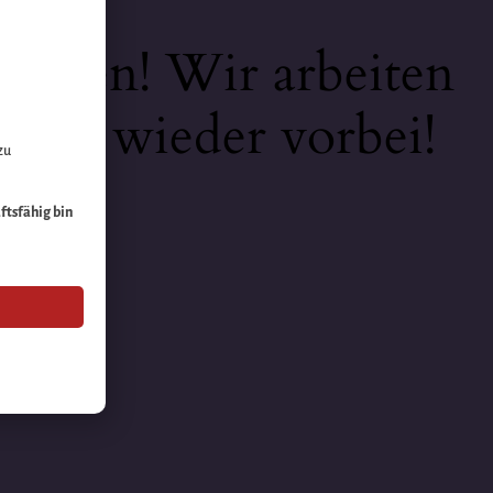
keiten! Wir arbeiten
 bald wieder vorbei!
zu
äftsfähig bin