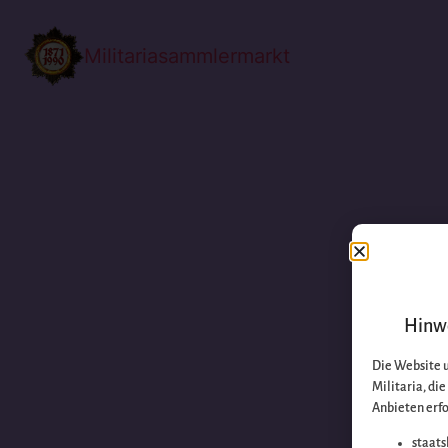
Militariasammlermarkt
Hinwe
Die Website 
Militaria, di
Anbieten erfo
staats