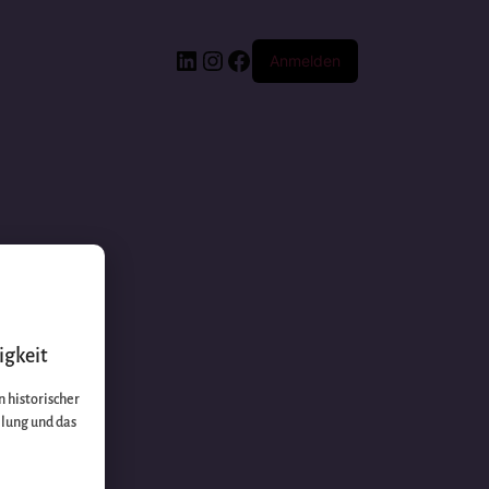
Anmelden
igkeit
 historischer
llung und das