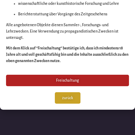
wissenschaftliche oder kunsthistorische Forschung und Lehre
Wir arbeiten an eine
Berichterstattung über Vorgänge des Zeitgeschehens
großartigen Sache 
Alle angebotenen Objekte dienen Sammler-, Forschungs- und
Lehrzwecken. Eine Verwendung zu propagandistischen Zwecken ist
untersagt.
schauen Sie bald
Mit dem Klick auf “Freischaltung” bestätige ich, dass ich mindestens 18
Jahre alt und voll geschäftsfähig bin und die Inhalte ausschließlich zu den
wieder vorbei!
oben genannten Zwecken nutze.
Freischaltung
zurück