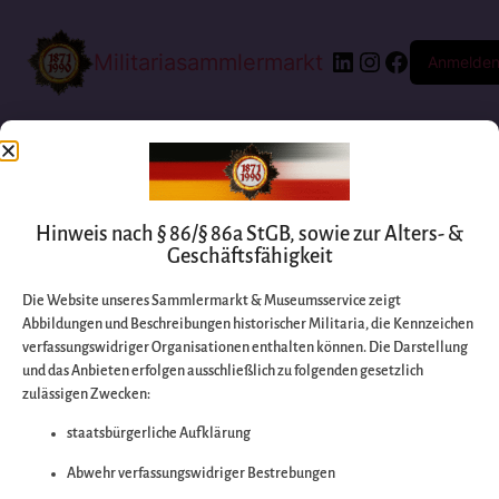
Militariasammlermarkt
Anmelde
Hinweis nach § 86/§ 86a StGB, sowie zur Alters- &
Geschäftsfähigkeit
Die Website unseres Sammlermarkt & Museumsservice zeigt
Abbildungen und Beschreibungen historischer Militaria, die Kennzeichen
Entschuldigen Sie
verfassungswidriger Organisationen enthalten können. Die Darstellung
und das Anbieten erfolgen ausschließlich zu folgenden gesetzlich
zulässigen Zwecken:
bitte die
staatsbürgerliche Aufklärung
Unannehmlichkeiten
Abwehr verfassungswidriger Bestrebungen