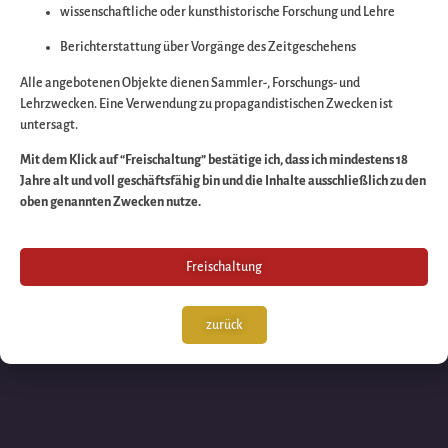
wissenschaftliche oder kunsthistorische Forschung und Lehre
Wir arbeiten an eine
Berichterstattung über Vorgänge des Zeitgeschehens
großartigen Sache 
Alle angebotenen Objekte dienen Sammler-, Forschungs- und
Lehrzwecken. Eine Verwendung zu propagandistischen Zwecken ist
untersagt.
schauen Sie bald
Mit dem Klick auf “Freischaltung” bestätige ich, dass ich mindestens 18
Jahre alt und voll geschäftsfähig bin und die Inhalte ausschließlich zu den
wieder vorbei!
oben genannten Zwecken nutze.
Freischaltung
zurück