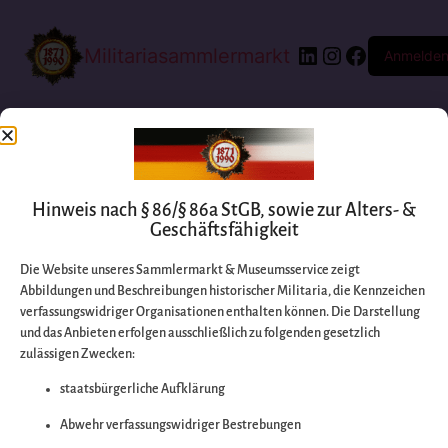
Militariasammlermarkt
Anmelde
Hinweis nach § 86/§ 86a StGB, sowie zur Alters- &
Geschäftsfähigkeit
Die Website unseres Sammlermarkt & Museumsservice zeigt
Abbildungen und Beschreibungen historischer Militaria, die Kennzeichen
Entschuldigen Sie
verfassungswidriger Organisationen enthalten können. Die Darstellung
und das Anbieten erfolgen ausschließlich zu folgenden gesetzlich
zulässigen Zwecken:
bitte die
staatsbürgerliche Aufklärung
Unannehmlichkeiten
Abwehr verfassungswidriger Bestrebungen