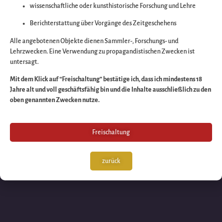
wissenschaftliche oder kunsthistorische Forschung und Lehre
Wir arbeiten an eine
Berichterstattung über Vorgänge des Zeitgeschehens
großartigen Sache 
Alle angebotenen Objekte dienen Sammler-, Forschungs- und
Lehrzwecken. Eine Verwendung zu propagandistischen Zwecken ist
untersagt.
schauen Sie bald
Mit dem Klick auf “Freischaltung” bestätige ich, dass ich mindestens 18
Jahre alt und voll geschäftsfähig bin und die Inhalte ausschließlich zu den
wieder vorbei!
oben genannten Zwecken nutze.
Freischaltung
zurück