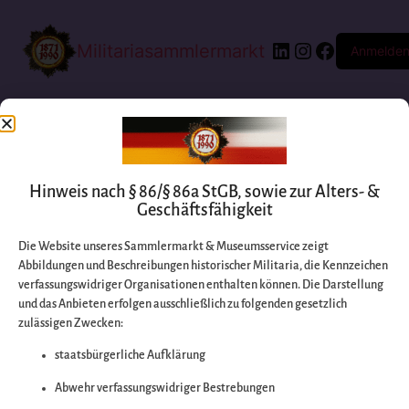
Militariasammlermarkt
Anmelde
Hinweis nach § 86/§ 86a StGB, sowie zur Alters- &
Geschäftsfähigkeit
Die Website unseres Sammlermarkt & Museumsservice zeigt
Abbildungen und Beschreibungen historischer Militaria, die Kennzeichen
Entschuldigen Sie
verfassungswidriger Organisationen enthalten können. Die Darstellung
und das Anbieten erfolgen ausschließlich zu folgenden gesetzlich
zulässigen Zwecken:
bitte die
staatsbürgerliche Aufklärung
Unannehmlichkeiten
Abwehr verfassungswidriger Bestrebungen