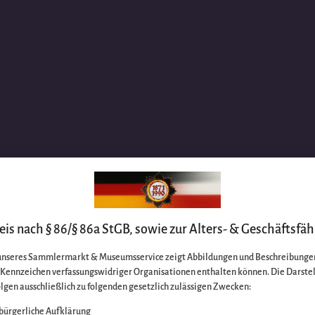
is nach § 86/§ 86a StGB, sowie zur Alters- & Geschäftsfäh
unseres Sammlermarkt & Museumsservice zeigt Abbildungen und Beschreibungen
e Kennzeichen verfassungswidriger Organisationen enthalten können. Die Darste
lgen ausschließlich zu folgenden gesetzlich zulässigen Zwecken:
bürgerliche Aufklärung