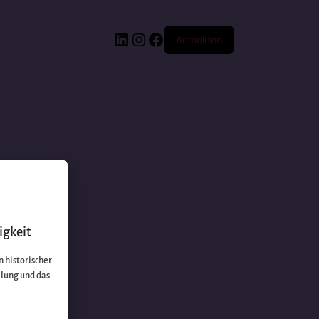
Anmelden
igkeit
 historischer
llung und das