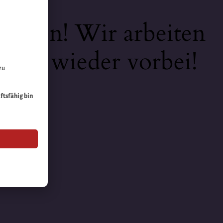
keiten! Wir arbeiten
 bald wieder vorbei!
zu
äftsfähig bin