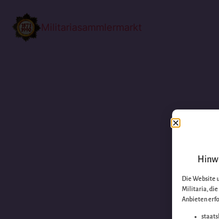
Militariasammlermarkt
Hinwe
Die Website 
Militaria, di
Anbieten erfo
staats