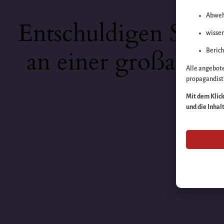
Abweh
Entschuldigen Sie b
wissen
an einer großartige
Berich
Alle angebot
propagandisti
Mit dem Klick 
und die Inhal