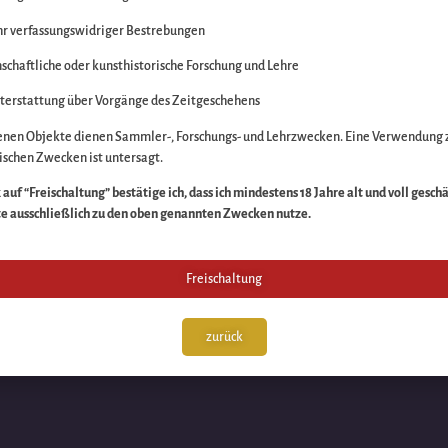
r verfassungswidriger Bestrebungen
itte die Unannehmlich
schaftliche oder kunsthistorische Forschung und Lehre
n Sache – schauen Sie
terstattung über Vorgänge des Zeitgeschehens
enen Objekte dienen Sammler-, Forschungs- und Lehrzwecken. Eine Verwendung 
schen Zwecken ist untersagt.
auf “Freischaltung” bestätige ich, dass ich mindestens 18 Jahre alt und voll gesch
te ausschließlich zu den oben genannten Zwecken nutze.
Freischaltung
zurück