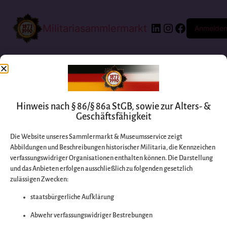
Militariasammlermarkt
Anmelde
Hinweis nach § 86/§ 86a StGB, sowie zur Alters- &
Geschäftsfähigkeit
Die Website unseres Sammlermarkt & Museumsservice zeigt
Abbildungen und Beschreibungen historischer Militaria, die Kennzeichen
Entschuldigen Sie
verfassungswidriger Organisationen enthalten können. Die Darstellung
und das Anbieten erfolgen ausschließlich zu folgenden gesetzlich
zulässigen Zwecken:
bitte die
staatsbürgerliche Aufklärung
Unannehmlichkeiten
Abwehr verfassungswidriger Bestrebungen