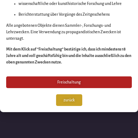
wissenschaftliche oder kunsthistorische Forschung und Lehre
Wir arbeiten an eine
Berichterstattung über Vorgänge des Zeitgeschehens
großartigen Sache 
Alle angebotenen Objekte dienen Sammler-, Forschungs- und
Lehrzwecken. Eine Verwendung zu propagandistischen Zwecken ist
untersagt.
schauen Sie bald
Mit dem Klick auf “Freischaltung” bestätige ich, dass ich mindestens 18
Jahre alt und voll geschäftsfähig bin und die Inhalte ausschließlich zu den
wieder vorbei!
oben genannten Zwecken nutze.
Freischaltung
zurück