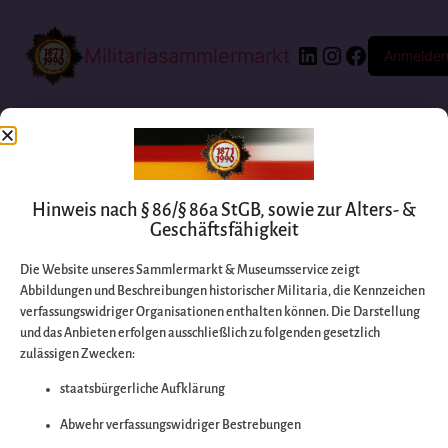
Militariasammlermarkt
Anmelde
Hinweis nach § 86/§ 86a StGB, sowie zur Alters- &
Geschäftsfähigkeit
Die Website unseres Sammlermarkt & Museumsservice zeigt
Abbildungen und Beschreibungen historischer Militaria, die Kennzeichen
Entschuldigen Sie
verfassungswidriger Organisationen enthalten können. Die Darstellung
und das Anbieten erfolgen ausschließlich zu folgenden gesetzlich
zulässigen Zwecken:
bitte die
staatsbürgerliche Aufklärung
Unannehmlichkeiten
Abwehr verfassungswidriger Bestrebungen