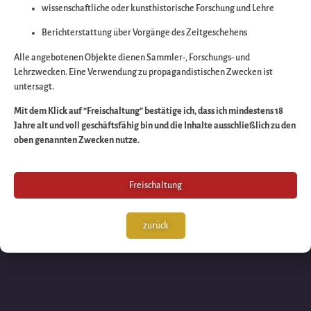
wissenschaftliche oder kunsthistorische Forschung und Lehre
Wir arbeiten an eine
Berichterstattung über Vorgänge des Zeitgeschehens
großartigen Sache 
Alle angebotenen Objekte dienen Sammler-, Forschungs- und
Lehrzwecken. Eine Verwendung zu propagandistischen Zwecken ist
untersagt.
schauen Sie bald
Mit dem Klick auf “Freischaltung” bestätige ich, dass ich mindestens 18
Jahre alt und voll geschäftsfähig bin und die Inhalte ausschließlich zu den
wieder vorbei!
oben genannten Zwecken nutze.
Freischaltung
zurück