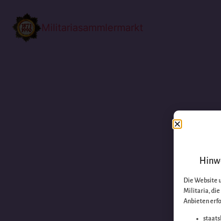
Militariasammlermarkt
Hinwe
Die Website 
Militaria, di
Anbieten erfo
staats