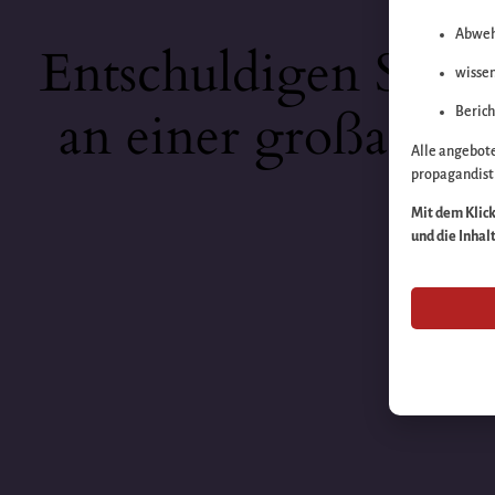
Abweh
Entschuldigen Sie b
wissen
an einer großartige
Berich
Alle angebot
propagandisti
Mit dem Klick 
und die Inhal