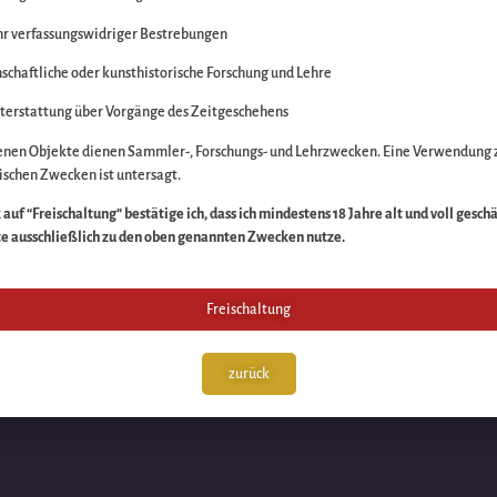
r verfassungswidriger Bestrebungen
itte die Unannehmlich
schaftliche oder kunsthistorische Forschung und Lehre
n Sache – schauen Sie
terstattung über Vorgänge des Zeitgeschehens
enen Objekte dienen Sammler-, Forschungs- und Lehrzwecken. Eine Verwendung 
schen Zwecken ist untersagt.
auf “Freischaltung” bestätige ich, dass ich mindestens 18 Jahre alt und voll gesch
te ausschließlich zu den oben genannten Zwecken nutze.
Freischaltung
zurück