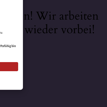
keiten! Wir arbeiten
 bald wieder vorbei!
zu
äftsfähig bin