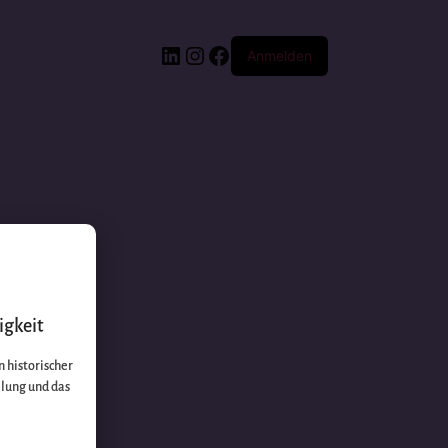
Anmelden
igkeit
 historischer
llung und das