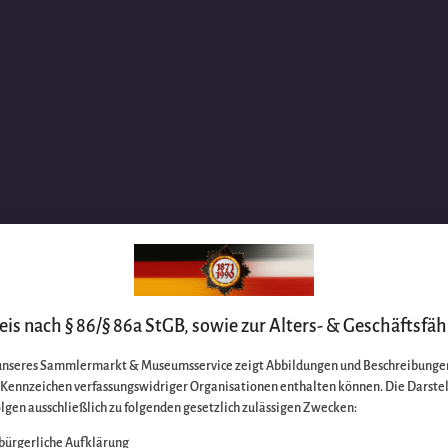
is nach § 86/§ 86a StGB, sowie zur Alters- & Geschäftsfäh
unseres Sammlermarkt & Museumsservice zeigt Abbildungen und Beschreibungen
e Kennzeichen verfassungswidriger Organisationen enthalten können. Die Darste
lgen ausschließlich zu folgenden gesetzlich zulässigen Zwecken:
bürgerliche Aufklärung