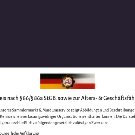
is nach § 86/§ 86a StGB, sowie zur Alters- & Geschäftsfäh
unseres Sammlermarkt & Museumsservice zeigt Abbildungen und Beschreibungen
e Kennzeichen verfassungswidriger Organisationen enthalten können. Die Darste
lgen ausschließlich zu folgenden gesetzlich zulässigen Zwecken:
bürgerliche Aufklärung