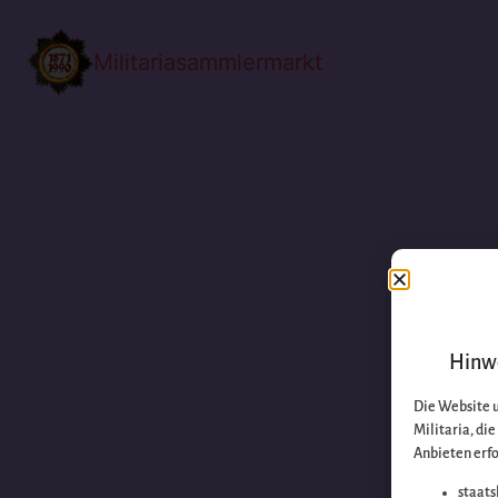
Militariasammlermarkt
Hinwe
Die Website 
Militaria, di
Anbieten erfo
staats