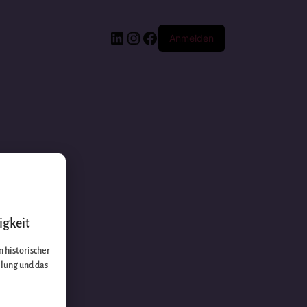
Anmelden
igkeit
 historischer
llung und das