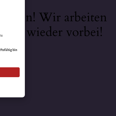
keiten! Wir arbeiten
 bald wieder vorbei!
zu
äftsfähig bin