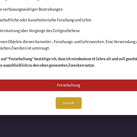
r verfassungswidriger Bestrebungen
itte die Unannehmlich
schaftliche oder kunsthistorische Forschung und Lehre
n Sache – schauen Sie
terstattung über Vorgänge des Zeitgeschehens
enen Objekte dienen Sammler-, Forschungs- und Lehrzwecken. Eine Verwendung 
schen Zwecken ist untersagt.
auf “Freischaltung” bestätige ich, dass ich mindestens 18 Jahre alt und voll gesch
te ausschließlich zu den oben genannten Zwecken nutze.
Freischaltung
zurück