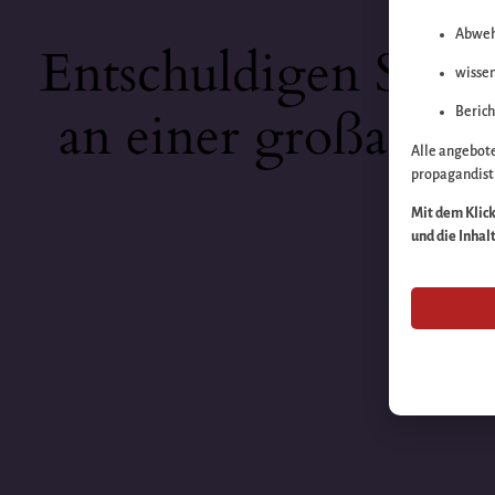
Abweh
Entschuldigen Sie b
wissen
an einer großartige
Berich
Alle angebot
propagandisti
Mit dem Klick 
und die Inhal