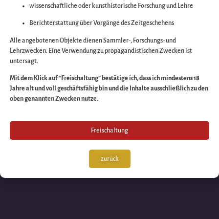
wissenschaftliche oder kunsthistorische Forschung und Lehre
Wir arbeiten an eine
Berichterstattung über Vorgänge des Zeitgeschehens
großartigen Sache 
Alle angebotenen Objekte dienen Sammler-, Forschungs- und
Lehrzwecken. Eine Verwendung zu propagandistischen Zwecken ist
untersagt.
schauen Sie bald
Mit dem Klick auf “Freischaltung” bestätige ich, dass ich mindestens 18
Jahre alt und voll geschäftsfähig bin und die Inhalte ausschließlich zu den
wieder vorbei!
oben genannten Zwecken nutze.
Freischaltung
zurück