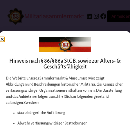
Militariasammlermarkt
Anmelde
Hinweis nach § 86/§ 86a StGB, sowie zur Alters- &
Geschäftsfähigkeit
Die Website unseres Sammlermarkt & Museumsservice zeigt
Abbildungen und Beschreibungen historischer Militaria, die Kennzeichen
Entschuldigen Sie
verfassungswidriger Organisationen enthalten können. Die Darstellung
und das Anbieten erfolgen ausschließlich zu folgenden gesetzlich
zulässigen Zwecken:
bitte die
staatsbürgerliche Aufklärung
Unannehmlichkeiten
Abwehr verfassungswidriger Bestrebungen