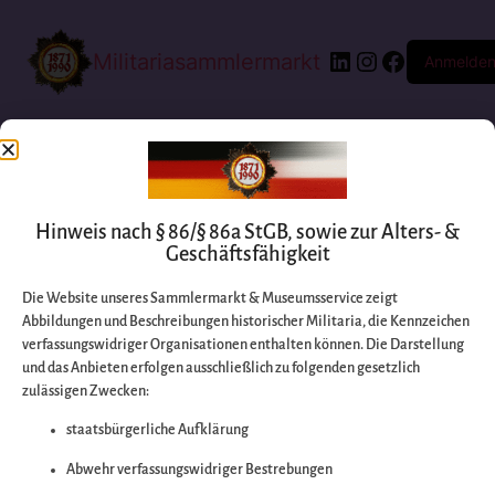
Militariasammlermarkt
Anmelde
Hinweis nach § 86/§ 86a StGB, sowie zur Alters- &
Geschäftsfähigkeit
Die Website unseres Sammlermarkt & Museumsservice zeigt
Abbildungen und Beschreibungen historischer Militaria, die Kennzeichen
Entschuldigen Sie
verfassungswidriger Organisationen enthalten können. Die Darstellung
und das Anbieten erfolgen ausschließlich zu folgenden gesetzlich
zulässigen Zwecken:
bitte die
staatsbürgerliche Aufklärung
Unannehmlichkeiten
Abwehr verfassungswidriger Bestrebungen