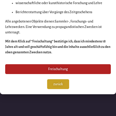
wissenschaftliche oder kunsthistorische Forschung und Lehre
Wir arbeiten an eine
Berichterstattung über Vorgänge des Zeitgeschehens
großartigen Sache 
Alle angebotenen Objekte dienen Sammler-, Forschungs- und
Lehrzwecken. Eine Verwendung zu propagandistischen Zwecken ist
untersagt.
schauen Sie bald
Mit dem Klick auf “Freischaltung” bestätige ich, dass ich mindestens 18
Jahre alt und voll geschäftsfähig bin und die Inhalte ausschließlich zu den
wieder vorbei!
oben genannten Zwecken nutze.
Freischaltung
zurück