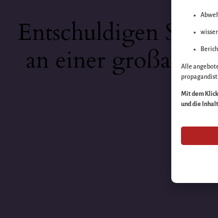
Abweh
Entschuldigen Sie b
wissen
an einer großartige
Berich
Alle angebot
propagandisti
Mit dem Klick 
und die Inhal