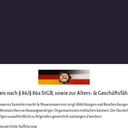
is nach § 86/§ 86a StGB, sowie zur Alters- & Geschäftsfäh
unseres Sammlermarkt & Museumsservice zeigt Abbildungen und Beschreibungen
e Kennzeichen verfassungswidriger Organisationen enthalten können. Die Darste
lgen ausschließlich zu folgenden gesetzlich zulässigen Zwecken:
bürgerliche Aufklärung