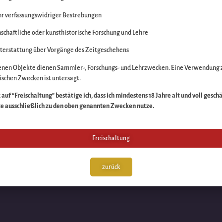
r verfassungswidriger Bestrebungen
itte die Unannehmlich
schaftliche oder kunsthistorische Forschung und Lehre
n Sache – schauen Sie
terstattung über Vorgänge des Zeitgeschehens
enen Objekte dienen Sammler-, Forschungs- und Lehrzwecken. Eine Verwendung 
schen Zwecken ist untersagt.
auf “Freischaltung” bestätige ich, dass ich mindestens 18 Jahre alt und voll gesch
te ausschließlich zu den oben genannten Zwecken nutze.
Freischaltung
zurück