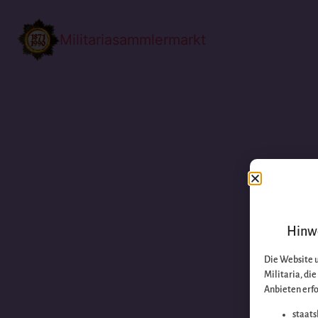
Militariasammlermarkt
Hinwe
Die Website 
Militaria, di
Anbieten erfo
staats