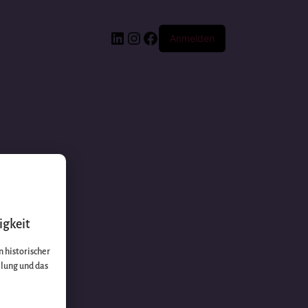
Anmelden
igkeit
 historischer
llung und das