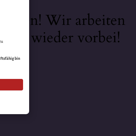
keiten! Wir arbeiten
 bald wieder vorbei!
zu
äftsfähig bin