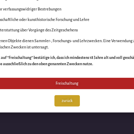
r verfassungswidriger Bestrebungen
itte die Unannehmlich
schaftliche oder kunsthistorische Forschung und Lehre
n Sache – schauen Sie
terstattung über Vorgänge des Zeitgeschehens
enen Objekte dienen Sammler-, Forschungs- und Lehrzwecken. Eine Verwendung 
schen Zwecken ist untersagt.
auf “Freischaltung” bestätige ich, dass ich mindestens 18 Jahre alt und voll gesch
te ausschließlich zu den oben genannten Zwecken nutze.
Freischaltung
zurück