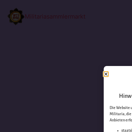
Militariasammlermarkt
Hinwe
Die Website 
Militaria, di
Anbieten erfo
staats