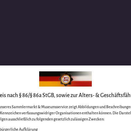
is nach § 86/§ 86a StGB, sowie zur Alters- & Geschäftsfäh
unseres Sammlermarkt & Museumsservice zeigt Abbildungen und Beschreibungen
e Kennzeichen verfassungswidriger Organisationen enthalten können. Die Darste
lgen ausschließlich zu folgenden gesetzlich zulässigen Zwecken:
bürgerliche Aufklärung