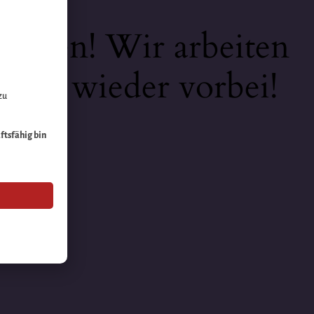
keiten! Wir arbeiten
 bald wieder vorbei!
zu
äftsfähig bin