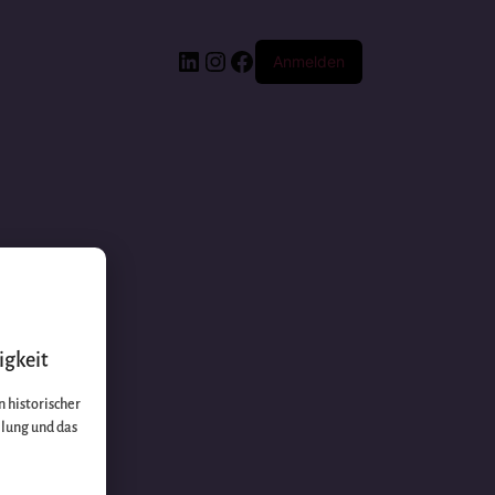
Anmelden
igkeit
 historischer
llung und das