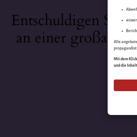
Abweh
Entschuldigen Sie b
wissen
an einer großartige
Berich
Alle angebot
propagandisti
Mit dem Klick 
und die Inhal