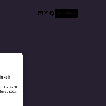
Anmelden
igkeit
 historischer
llung und das