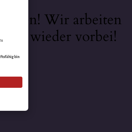
keiten! Wir arbeiten
 bald wieder vorbei!
zu
äftsfähig bin