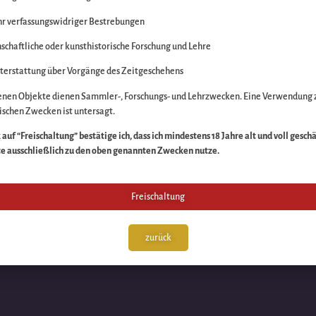
r verfassungswidriger Bestrebungen
itte die Unannehmlich
schaftliche oder kunsthistorische Forschung und Lehre
n Sache – schauen Sie
terstattung über Vorgänge des Zeitgeschehens
enen Objekte dienen Sammler-, Forschungs- und Lehrzwecken. Eine Verwendung 
schen Zwecken ist untersagt.
auf “Freischaltung” bestätige ich, dass ich mindestens 18 Jahre alt und voll gesch
te ausschließlich zu den oben genannten Zwecken nutze.
Freischaltung
zurück