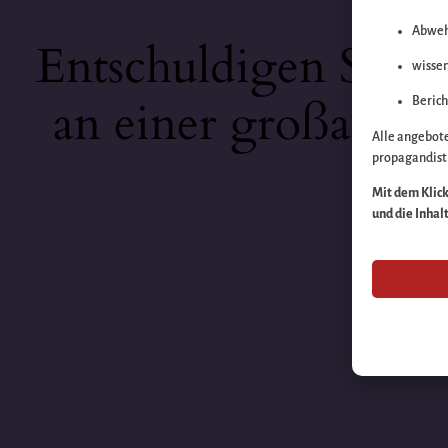
Abweh
Entschuldigen Sie b
wissen
an einer großartige
Berich
Alle angebot
propagandisti
Mit dem Klick 
und die Inhal