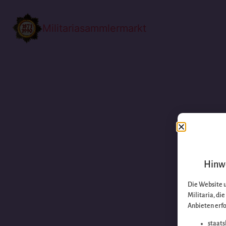
Militariasammlermarkt
Hinwe
Die Website 
Militaria, di
Anbieten erfo
staats