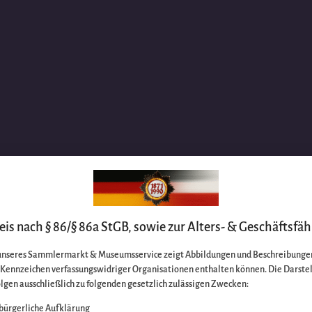
is nach § 86/§ 86a StGB, sowie zur Alters- & Geschäftsfäh
unseres Sammlermarkt & Museumsservice zeigt Abbildungen und Beschreibungen
e Kennzeichen verfassungswidriger Organisationen enthalten können. Die Darste
lgen ausschließlich zu folgenden gesetzlich zulässigen Zwecken:
bürgerliche Aufklärung