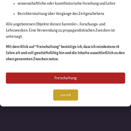
wissenschaftliche oder kunsthistorische Forschung und Lehre
Wir arbeiten an eine
Berichterstattung über Vorgänge des Zeitgeschehens
großartigen Sache 
Alle angebotenen Objekte dienen Sammler-, Forschungs- und
Lehrzwecken. Eine Verwendung zu propagandistischen Zwecken ist
untersagt.
schauen Sie bald
Mit dem Klick auf “Freischaltung” bestätige ich, dass ich mindestens 18
Jahre alt und voll geschäftsfähig bin und die Inhalte ausschließlich zu den
wieder vorbei!
oben genannten Zwecken nutze.
Freischaltung
zurück