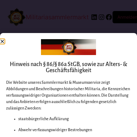
Militariasammlermarkt
Anmelde
Hinweis nach § 86/§ 86a StGB, sowie zur Alters- &
Geschäftsfähigkeit
Die Website unseres Sammlermarkt & Museumsservice zeigt
Abbildungen und Beschreibungen historischer Militaria, die Kennzeichen
Entschuldigen Sie
verfassungswidriger Organisationen enthalten können. Die Darstellung
und das Anbieten erfolgen ausschließlich zu folgenden gesetzlich
zulässigen Zwecken:
bitte die
staatsbürgerliche Aufklärung
Unannehmlichkeiten
Abwehr verfassungswidriger Bestrebungen