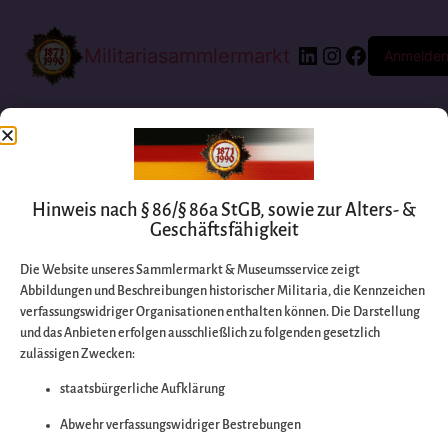
Militariasammlermarkt
Anmelde
Hinweis nach § 86/§ 86a StGB, sowie zur Alters- &
Geschäftsfähigkeit
Die Website unseres Sammlermarkt & Museumsservice zeigt
Abbildungen und Beschreibungen historischer Militaria, die Kennzeichen
Entschuldigen Sie
verfassungswidriger Organisationen enthalten können. Die Darstellung
und das Anbieten erfolgen ausschließlich zu folgenden gesetzlich
zulässigen Zwecken:
bitte die
staatsbürgerliche Aufklärung
Unannehmlichkeiten
Abwehr verfassungswidriger Bestrebungen