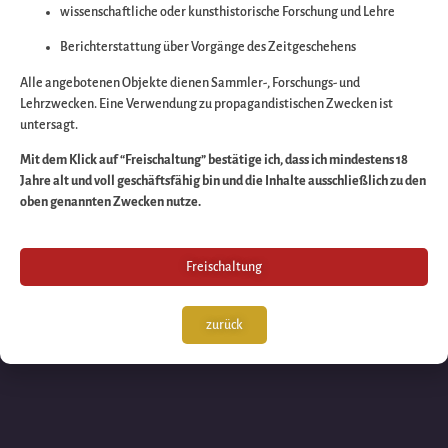
wissenschaftliche oder kunsthistorische Forschung und Lehre
Wir arbeiten an eine
Berichterstattung über Vorgänge des Zeitgeschehens
großartigen Sache 
Alle angebotenen Objekte dienen Sammler-, Forschungs- und
Lehrzwecken. Eine Verwendung zu propagandistischen Zwecken ist
untersagt.
schauen Sie bald
Mit dem Klick auf “Freischaltung” bestätige ich, dass ich mindestens 18
Jahre alt und voll geschäftsfähig bin und die Inhalte ausschließlich zu den
wieder vorbei!
oben genannten Zwecken nutze.
Freischaltung
zurück