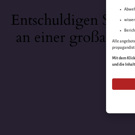
Abweh
Entschuldigen Sie b
wissen
an einer großartige
Berich
Alle angebot
propagandisti
Mit dem Klick 
und die Inhal