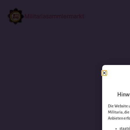
Militariasammlermarkt
Hinwe
Die Website 
Militaria, di
Anbieten erfo
staats