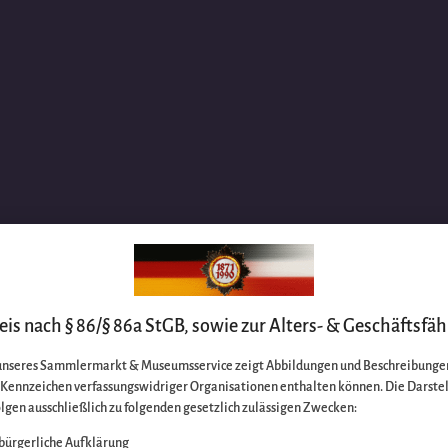
is nach § 86/§ 86a StGB, sowie zur Alters- & Geschäftsfäh
unseres Sammlermarkt & Museumsservice zeigt Abbildungen und Beschreibungen
e Kennzeichen verfassungswidriger Organisationen enthalten können. Die Darste
lgen ausschließlich zu folgenden gesetzlich zulässigen Zwecken:
bürgerliche Aufklärung