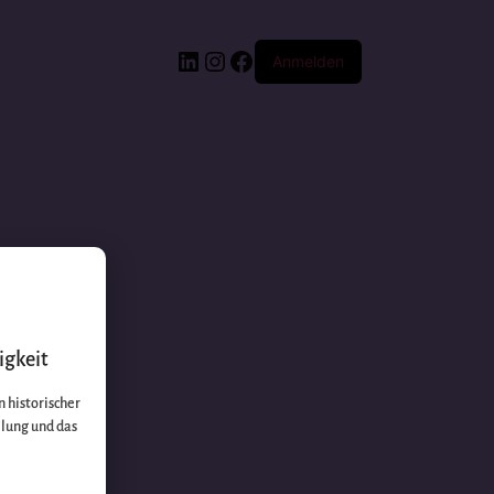
Anmelden
igkeit
 historischer
llung und das