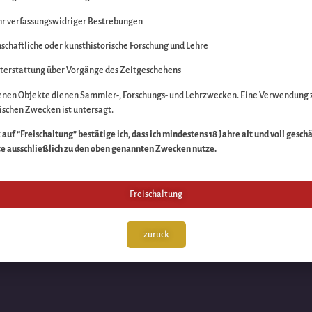
r verfassungswidriger Bestrebungen
itte die Unannehmlich
schaftliche oder kunsthistorische Forschung und Lehre
n Sache – schauen Sie
terstattung über Vorgänge des Zeitgeschehens
enen Objekte dienen Sammler-, Forschungs- und Lehrzwecken. Eine Verwendung 
schen Zwecken ist untersagt.
auf “Freischaltung” bestätige ich, dass ich mindestens 18 Jahre alt und voll gesch
te ausschließlich zu den oben genannten Zwecken nutze.
Freischaltung
zurück