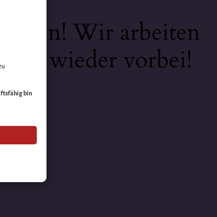
keiten! Wir arbeiten
 bald wieder vorbei!
zu
äftsfähig bin