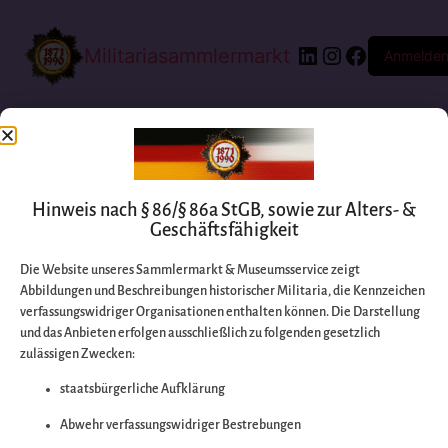
Militariasammlermarkt
Anmelde
Hinweis nach § 86/§ 86a StGB, sowie zur Alters- &
Geschäftsfähigkeit
Die Website unseres Sammlermarkt & Museumsservice zeigt
Abbildungen und Beschreibungen historischer Militaria, die Kennzeichen
Entschuldigen Sie
verfassungswidriger Organisationen enthalten können. Die Darstellung
und das Anbieten erfolgen ausschließlich zu folgenden gesetzlich
zulässigen Zwecken:
bitte die
staatsbürgerliche Aufklärung
Unannehmlichkeiten
Abwehr verfassungswidriger Bestrebungen