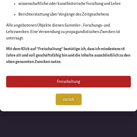
wissenschaftliche oder kunsthistorische Forschung und Lehre
Wir arbeiten an eine
Berichterstattung über Vorgänge des Zeitgeschehens
großartigen Sache 
Alle angebotenen Objekte dienen Sammler-, Forschungs- und
Lehrzwecken. Eine Verwendung zu propagandistischen Zwecken ist
untersagt.
schauen Sie bald
Mit dem Klick auf “Freischaltung” bestätige ich, dass ich mindestens 18
Jahre alt und voll geschäftsfähig bin und die Inhalte ausschließlich zu den
wieder vorbei!
oben genannten Zwecken nutze.
Freischaltung
zurück