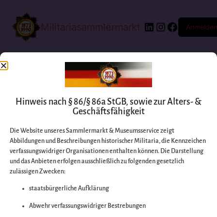
Militariasammlermarkt
Anmelde
Hinweis nach § 86/§ 86a StGB, sowie zur Alters- &
Geschäftsfähigkeit
Die Website unseres Sammlermarkt & Museumsservice zeigt
Abbildungen und Beschreibungen historischer Militaria, die Kennzeichen
Entschuldigen Sie
verfassungswidriger Organisationen enthalten können. Die Darstellung
und das Anbieten erfolgen ausschließlich zu folgenden gesetzlich
zulässigen Zwecken:
bitte die
staatsbürgerliche Aufklärung
Unannehmlichkeiten
Abwehr verfassungswidriger Bestrebungen