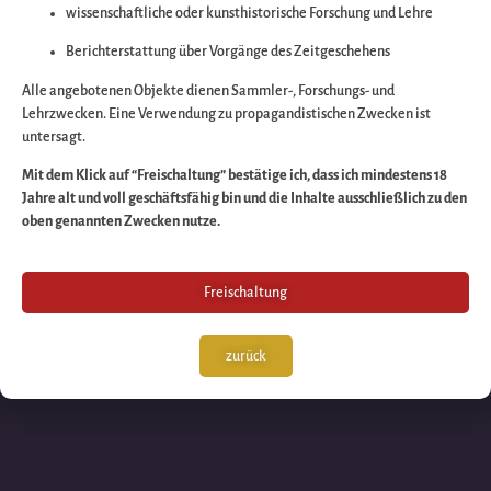
wissenschaftliche oder kunsthistorische Forschung und Lehre
Wir arbeiten an eine
Berichterstattung über Vorgänge des Zeitgeschehens
großartigen Sache 
Alle angebotenen Objekte dienen Sammler-, Forschungs- und
Lehrzwecken. Eine Verwendung zu propagandistischen Zwecken ist
untersagt.
schauen Sie bald
Mit dem Klick auf “Freischaltung” bestätige ich, dass ich mindestens 18
Jahre alt und voll geschäftsfähig bin und die Inhalte ausschließlich zu den
wieder vorbei!
oben genannten Zwecken nutze.
Freischaltung
zurück