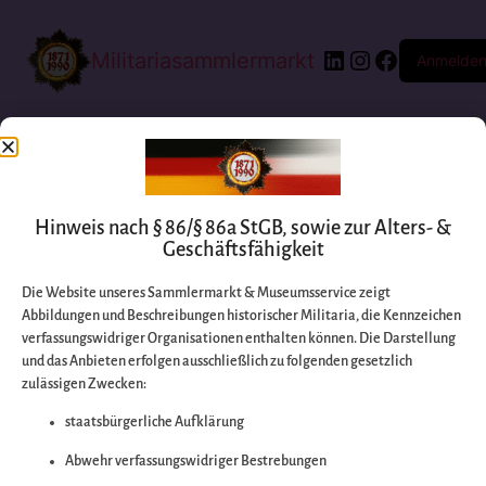
Militariasammlermarkt
Anmelde
Hinweis nach § 86/§ 86a StGB, sowie zur Alters- &
Geschäftsfähigkeit
Die Website unseres Sammlermarkt & Museumsservice zeigt
Abbildungen und Beschreibungen historischer Militaria, die Kennzeichen
Entschuldigen Sie
verfassungswidriger Organisationen enthalten können. Die Darstellung
und das Anbieten erfolgen ausschließlich zu folgenden gesetzlich
zulässigen Zwecken:
bitte die
staatsbürgerliche Aufklärung
Unannehmlichkeiten
Abwehr verfassungswidriger Bestrebungen