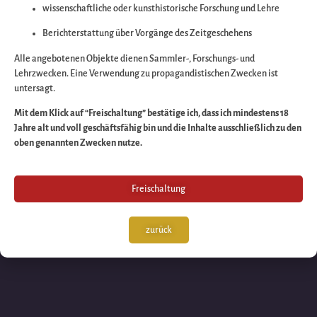
wissenschaftliche oder kunsthistorische Forschung und Lehre
Wir arbeiten an eine
Berichterstattung über Vorgänge des Zeitgeschehens
großartigen Sache 
Alle angebotenen Objekte dienen Sammler-, Forschungs- und
Lehrzwecken. Eine Verwendung zu propagandistischen Zwecken ist
untersagt.
schauen Sie bald
Mit dem Klick auf “Freischaltung” bestätige ich, dass ich mindestens 18
Jahre alt und voll geschäftsfähig bin und die Inhalte ausschließlich zu den
wieder vorbei!
oben genannten Zwecken nutze.
Freischaltung
zurück